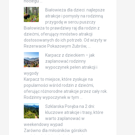
noclegu …
Białowieża dla dzieci: najlepsze
atrakcje i pomysły na rodzinną
przygodę w sercu puszczy
Białowieża to prawdziwy raj dla rodzin z
dziećmi, oferujący mnóstwo atrakcji
dostosowanych do ich potrzeb. Od wizyty w
Rezerwacie Pokazowym Żubrów, …
Karpacz z dzieckiem – jak
zaplanować rodzinny
wypoczynek pełen atrakcji i
wygody
Karpacz to miejsce, które zyskuje na
popularności wśród rodzin z dziećmi,
oferując różnorodne atrakcje przez cały rok.
Rodzinny wypoczynek w tym …
Szklarska Poręba na 2 dni:
kluczowe atrakcje i trasy, które
warto zaplanować w
weekendowy wypad
Zarówno dla miłośników górskich