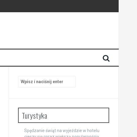
i
Szukaj:
Turystyka
Spędzanie świąt na wyjeździe w hotelu
cieszy się coraz większą popularnością.