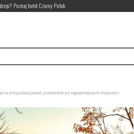
Zdroju? Poznaj hotel Czarny Potok
zym polega, kiedy pomaga i jak go wykonywać w ramach rehabilitacj
atrakcje i pomysły na rodzinne wyprawy w góry
okojnej okolicy – jak wybrać nocleg pod kątem atrakcji i relaksu?
ie: od czego zależy cena noclegów i atrakcji turystycznych
aplanować atrakcje i wypoczynek dla każdego pokolenia
ę na złotą polską jesień: przewodnik po najpiękniejszych miejscach i