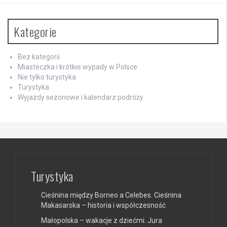
Kategorie
Bez kategorii
Miasteczka i krótkie wypady w Polsce
Nie tylko turystyka
Turystyka
Wyjazdy sezonowe i kalendarz podróży
Turystyka
Cieśnina między Borneo a Celebes. Cieśnina
Makasarska – historia i współczesność
Małopolska – wakacje z dziećmi. Jura