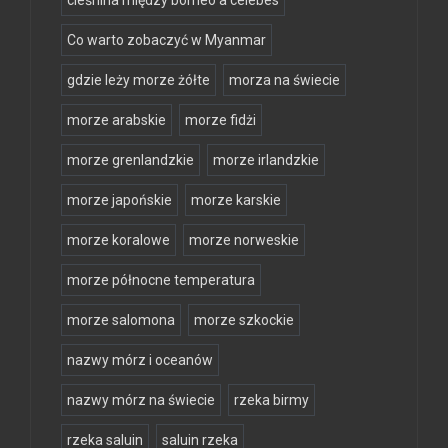
Co warto zobaczyć w Myanmar
gdzie leży morze żółte
morza na świecie
morze arabskie
morze fidżi
morze grenlandzkie
morze irlandzkie
morze japońskie
morze karskie
morze koralowe
morze norweskie
morze północne temperatura
morze salomona
morze szkockie
nazwy mórz i oceanów
nazwy mórz na świecie
rzeka birmy
rzeka saluin
saluin rzeka