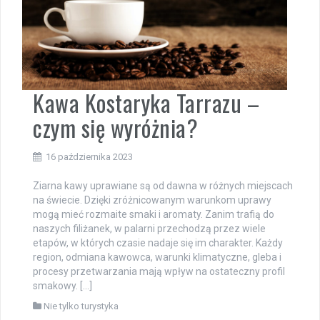
Kawa Kostaryka Tarrazu –
czym się wyróżnia?
16 października 2023
Ziarna kawy uprawiane są od dawna w różnych miejscach
na świecie. Dzięki zróżnicowanym warunkom uprawy
mogą mieć rozmaite smaki i aromaty. Zanim trafią do
naszych filiżanek, w palarni przechodzą przez wiele
etapów, w których czasie nadaje się im charakter. Każdy
region, odmiana kawowca, warunki klimatyczne, gleba i
procesy przetwarzania mają wpływ na ostateczny profil
smakowy. […]
Nie tylko turystyka