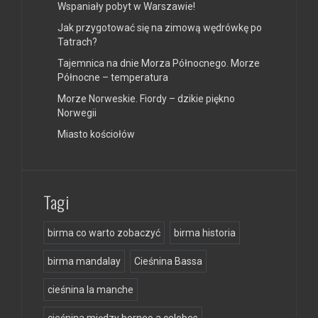
Wspaniały pobyt w Warszawie!
Jak przygotować się na zimową wędrówkę po
Tatrach?
Tajemnica na dnie Morza Północnego. Morze
Północne – temperatura
Morze Norweskie. Fiordy – dzikie piękno
Norwegii
Miasto kościołów
Tagi
birma co warto zobaczyć
birma historia
birma mandalay
Cieśnina Bassa
cieśnina la manche
cieśnina między borneo a celebes