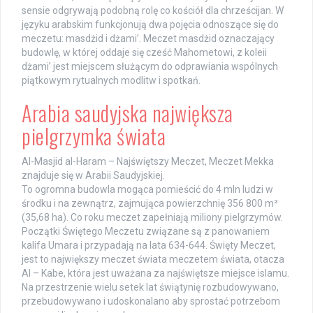
sensie odgrywają podobną rolę co kościół dla chrześcijan. W
języku arabskim funkcjonują dwa pojęcia odnoszące się do
meczetu: masdżid i dżami’. Meczet masdżid oznaczający
budowlę, w której oddaje się cześć Mahometowi, z koleii
dżami’ jest miejscem służącym do odprawiania wspólnych
piątkowym rytualnych modlitw i spotkań.
Arabia saudyjska największa
pielgrzymka świata
Al-Masjid al-Haram – Najświętszy Meczet, Meczet Mekka
znajduje się w Arabii Saudyjskiej.
To ogromna budowla mogąca pomieścić do 4 mln ludzi w
środku i na zewnątrz, zajmująca powierzchnię 356 800 m²
(35,68 ha). Co roku meczet zapełniają miliony pielgrzymów.
Początki Świętego Meczetu związane są z panowaniem
kalifa Umara i przypadają na lata 634-644. Święty Meczet,
jest to największy meczet świata meczetem świata, otacza
Al – Kabe, która jest uważana za najświętsze miejsce islamu.
Na przestrzenie wielu setek lat świątynię rozbudowywano,
przebudowywano i udoskonalano aby sprostać potrzebom