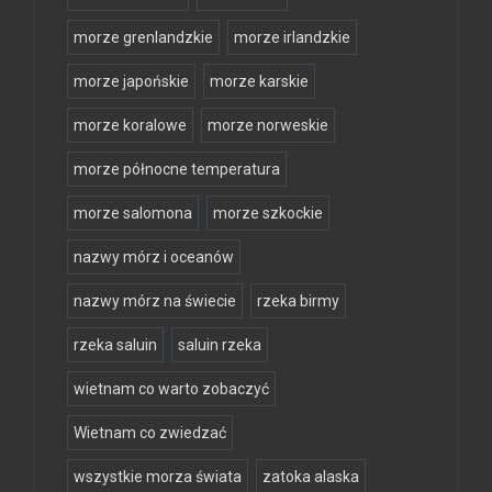
morze grenlandzkie
morze irlandzkie
morze japońskie
morze karskie
morze koralowe
morze norweskie
morze północne temperatura
morze salomona
morze szkockie
nazwy mórz i oceanów
nazwy mórz na świecie
rzeka birmy
rzeka saluin
saluin rzeka
wietnam co warto zobaczyć
Wietnam co zwiedzać
wszystkie morza świata
zatoka alaska