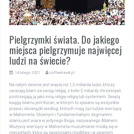
Pielgrzymki świata. Do jakiego
miejsca pielgrzymuje najwięcej
ludzi na świecie?
14 lutego 2021
coffeetravel.pl
Na całym świecie jest więcej niż 1,5 miliarda ludzi, którzy
uważają Islam za swoją religię, z kolei 2 miliardy chrześcijan
postrzegają ją jako inną religię religią lub systemem. Świętą
księgą Islamu jest Koran, w którym to spisane są wszystkie
prawa i obowiązki według, których mają żyć ludzie wierzący
w Mahometa. Głównym i fundamentalnym dogmatem
islamu jest wiara w jedynego Boga, nazywanego Allahem.
Wszyscy wierzący w Mahometa muzułmanie modlą się w
meczetach, które są świątyniami modlitwy i w pewnym