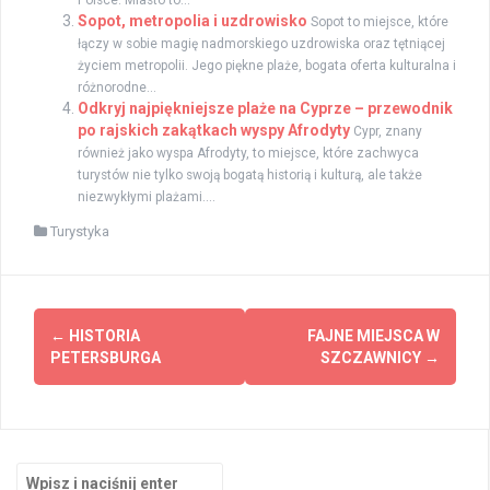
Sopot, metropolia i uzdrowisko
Sopot to miejsce, które
łączy w sobie magię nadmorskiego uzdrowiska oraz tętniącej
życiem metropolii. Jego piękne plaże, bogata oferta kulturalna i
różnorodne...
Odkryj najpiękniejsze plaże na Cyprze – przewodnik
po rajskich zakątkach wyspy Afrodyty
Cypr, znany
również jako wyspa Afrodyty, to miejsce, które zachwyca
turystów nie tylko swoją bogatą historią i kulturą, ale także
niezwykłymi plażami....
Turystyka
Zobacz
←
HISTORIA
FAJNE MIEJSCA W
wpisy
PETERSBURGA
SZCZAWNICY
→
Szukaj: