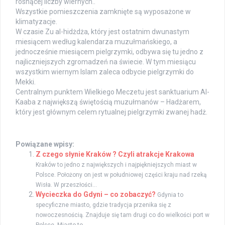
rosnącej liczby wiernych..
Wszystkie pomieszczenia zamknięte są wyposażone w
klimatyzacje.
W czasie Zu al-hidżdża, który jest ostatnim dwunastym
miesiącem według kalendarza muzułmańskiego, a
jednocześnie miesiącem pielgrzymki, odbywa się tu jedno z
najliczniejszych zgromadzeń na świecie. W tym miesiącu
wszystkim wiernym Islam zaleca odbycie pielgrzymki do
Mekki.
Centralnym punktem Wielkiego Meczetu jest sanktuarium Al-
Kaaba z największą świętością muzułmanów – Hadżarem,
który jest głównym celem rytualnej pielgrzymki zwanej hadż.
Powiązane wpisy:
Z czego słynie Kraków ? Czyli atrakcje Krakowa
Kraków to jedno z największych i najpiękniejszych miast w
Polsce. Położony on jest w południowej części kraju nad rzeką
Wisła. W przeszłości...
Wycieczka do Gdyni – co zobaczyć?
Gdynia to
specyficzne miasto, gdzie tradycja przenika się z
nowoczesnością. Znajduje się tam drugi co do wielkości port w
Polsce. Miasto to...