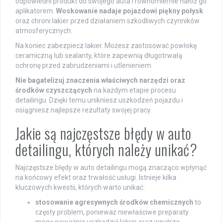
odpowiedni produkt do swojego auta i równomiernie nałóż go
aplikatorem.
Woskowanie nadaje pojazdowi piękny połysk
oraz chroni lakier przed działaniem szkodliwych czynników
atmosferycznych.
Na koniec zabezpiecz lakier. Możesz zastosować powłokę
ceramiczną lub sealanty, które zapewnią długotrwałą
ochronę przed zabrudzeniami i utlenieniem.
Nie bagatelizuj znaczenia właściwych narzędzi oraz
środków czyszczących
na każdym etapie procesu
detailingu. Dzięki temu unikniesz uszkodzeń pojazdu i
osiągniesz najlepsze rezultaty swojej pracy.
Jakie są najczęstsze błędy w auto
detailingu, których należy unikać?
Najczęstsze błędy w auto detailingu mogą znacząco wpłynąć
na końcowy efekt oraz trwałość usługi. Istnieje kilka
kluczowych kwestii, których warto unikać:
stosowanie agresywnych środków chemicznych
to
częsty problem, ponieważ niewłaściwe preparaty