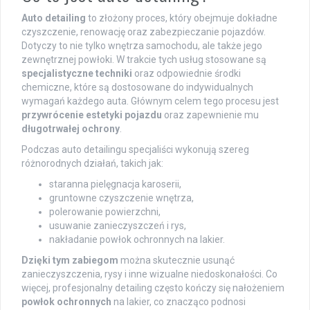
Auto detailing
to złożony proces, który obejmuje dokładne
czyszczenie, renowację oraz zabezpieczanie pojazdów.
Dotyczy to nie tylko wnętrza samochodu, ale także jego
zewnętrznej powłoki. W trakcie tych usług stosowane są
specjalistyczne techniki
oraz odpowiednie środki
chemiczne, które są dostosowane do indywidualnych
wymagań każdego auta. Głównym celem tego procesu jest
przywrócenie estetyki pojazdu
oraz zapewnienie mu
długotrwałej ochrony
.
Podczas auto detailingu specjaliści wykonują szereg
różnorodnych działań, takich jak:
staranna pielęgnacja karoserii,
gruntowne czyszczenie wnętrza,
polerowanie powierzchni,
usuwanie zanieczyszczeń i rys,
nakładanie powłok ochronnych na lakier.
Dzięki tym zabiegom
można skutecznie usunąć
zanieczyszczenia, rysy i inne wizualne niedoskonałości. Co
więcej, profesjonalny detailing często kończy się nałożeniem
powłok ochronnych
na lakier, co znacząco podnosi