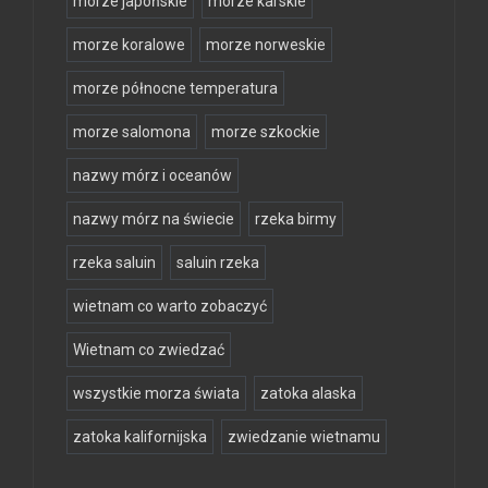
morze japońskie
morze karskie
morze koralowe
morze norweskie
morze północne temperatura
morze salomona
morze szkockie
nazwy mórz i oceanów
nazwy mórz na świecie
rzeka birmy
rzeka saluin
saluin rzeka
wietnam co warto zobaczyć
Wietnam co zwiedzać
wszystkie morza świata
zatoka alaska
zatoka kalifornijska
zwiedzanie wietnamu