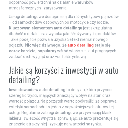
odporność powierzchni na działanie warunków
atmosferycznych i zarysowania.
Usługi detailingowe dostępne są dla różnych typów pojazdów
– od samochodów osobowych po motocykle czy łodzie.
Kluczowym elementem auto detailingu
jest skrupulatna
dbałość o detale oraz wysoka jakość używanych produktów.
Takie podejście pozwala uzyskać efekt niemal nowego
pojazdu.
Nic więc dziwnego, że
auto detailing
staje się
coraz bardziej popularny
wśród właścicieli aut pragnących
zadbać o ich wygląd oraz wartość rynkową.
Jakie są korzyści z inwestycji w auto
detailing?
Inwestowanie w auto detailing
to decyzja, która przynosi
szereg korzyści, mających znaczący wpływ na stan oraz
wartość pojazdu. Na początek warto podkreślić, że poprawa
estetyki samochodu to jeden z najważniejszych atutów tej
usługi. Regularne zabiegi detailingowe przywracają blask
lakieru i świeżość wnętrza, sprawiając, że auto prezentuje się
znacznie atrakcyjniej i zyskuje na wartości na rynku.