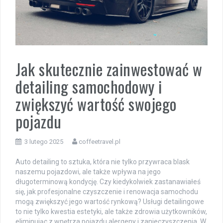
Jak skutecznie zainwestować w
detailing samochodowy i
zwiększyć wartość swojego
pojazdu
3 lutego 2025
coffeetravel.pl
Auto detailing to sztuka, która nie tylko przywraca blask
naszemu pojazdowi, ale także wpływa na jego
długoterminową kondycję. Czy kiedykolwiek zastanawiałeś
się, jak profesjonalne czyszczenie i renowacja samochodu
mogą zwiększyć jego wartość rynkową? Usługi detailingowe
to nie tylko kwestia estetyki, ale także zdrowia użytkowników,
eliminując z wnętrza pojazdu alergeny i zanieczyszczenia. W