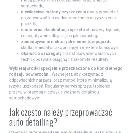
mogą poważnie uszkodzić lakier oraz wnętrze
samochodu,
niewłaściwe metody czyszczenia
mogą prowadzić
do zarysowań lub niedostatecznego oczyszczenia
pojazdu,
nadmierna eksploatacja sprzętu
obniża wydajność,
co negatywnie odbija się na jakości usług,
zaniedbywanie niektórych elementów pojazdu
skutkuje niesatysfakcjonującym efektem końcowym,
dbałość o szczegóły
oraz stosowanie właściwych
technik pozwala osiągnąć znakomite rezultaty.
Wybieraj środki specjalnie przeznaczone do konkretnego
rodzaju powierzchni.
Ważne jest, aby korzystać z
odpowiednich narzędzi oraz metod, które minimalizują
ryzyko uszkodzeń. Regularny serwis sprzętu i robienie
przerw w pracy są niezwykle ważne w detalingu
samochodowym.
Jak często należy przeprowadzać
auto detailing?
Częstość przeprowadzania auto detailingu
jest niezwykle