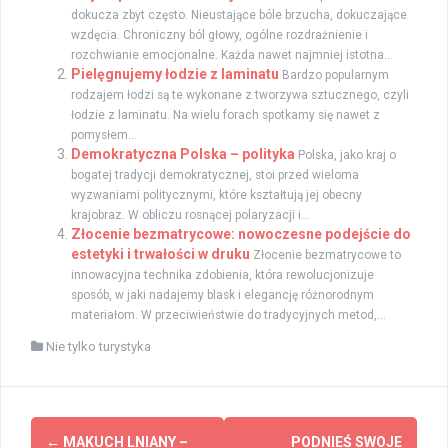
dokucza zbyt często. Nieustające bóle brzucha, dokuczające
wzdęcia. Chroniczny ból głowy, ogólne rozdrażnienie i
rozchwianie emocjonalne. Każda nawet najmniej istotna...
Pielęgnujemy łodzie z laminatu
Bardzo popularnym
rodzajem łodzi są te wykonane z tworzywa sztucznego, czyli
łodzie z laminatu. Na wielu forach spotkamy się nawet z
pomysłem...
Demokratyczna Polska – polityka
Polska, jako kraj o
bogatej tradycji demokratycznej, stoi przed wieloma
wyzwaniami politycznymi, które kształtują jej obecny
krajobraz. W obliczu rosnącej polaryzacji i...
Złocenie bezmatrycowe: nowoczesne podejście do
estetyki i trwałości w druku
Złocenie bezmatrycowe to
innowacyjna technika zdobienia, która rewolucjonizuje
sposób, w jaki nadajemy blask i elegancję różnorodnym
materiałom. W przeciwieństwie do tradycyjnych metod,...
Nie tylko turystyka
Zobacz
←
MAKUCH LNIANY –
PODNIEŚ SWOJE