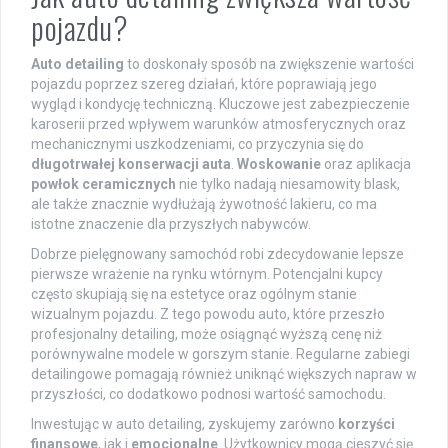
pojazdu?
Auto detailing
to doskonały sposób na zwiększenie wartości
pojazdu poprzez szereg działań, które poprawiają jego
wygląd i kondycję techniczną. Kluczowe jest zabezpieczenie
karoserii przed wpływem warunków atmosferycznych oraz
mechanicznymi uszkodzeniami, co przyczynia się do
długotrwałej konserwacji auta
.
Woskowanie
oraz aplikacja
powłok ceramicznych
nie tylko nadają niesamowity blask,
ale także znacznie wydłużają żywotność lakieru, co ma
istotne znaczenie dla przyszłych nabywców.
Dobrze pielęgnowany samochód robi zdecydowanie lepsze
pierwsze wrażenie na rynku wtórnym. Potencjalni kupcy
często skupiają się na estetyce oraz ogólnym stanie
wizualnym pojazdu. Z tego powodu auto, które przeszło
profesjonalny detailing, może osiągnąć wyższą cenę niż
porównywalne modele w gorszym stanie. Regularne zabiegi
detailingowe pomagają również uniknąć większych napraw w
przyszłości, co dodatkowo podnosi wartość samochodu.
Inwestując w auto detailing, zyskujemy zarówno
korzyści
finansowe
, jak i
emocjonalne
. Użytkownicy mogą cieszyć się