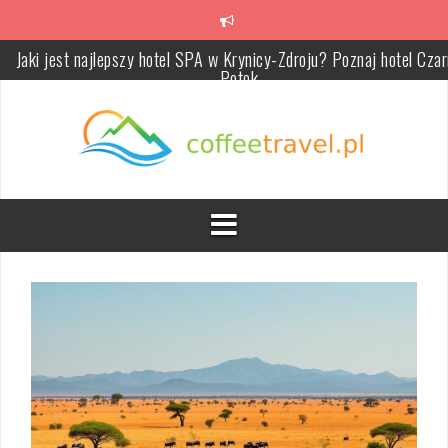
Jaki jest najlepszy hotel SPA w Krynicy-Zdroju? Poznaj hotel Cza
Przeskocz
Potok
do
treści
Masaż stawu skroniowo-żuchwowego: na czym polega, kiedy pom
i jak go wykonywać w ramach rehabilitacji
Szklarska Poręba dla dzieci: sprawdzone atrakcje i pomysły na
rodzinne wyprawy w góry
Szklarska Poręba blisko centrum czy w spokojnej okolicy – jak
wybrać nocleg pod kątem atrakcji i relaksu?
Ile kosztuje weekend w Szklarskiej Porębie: od czego zależy cen
noclegów i atrakcji turystycznych
Krynica-Zdrój na rodzinny weekend: jak zaplanować atrakcje i
wypoczynek dla każdego pokolenia