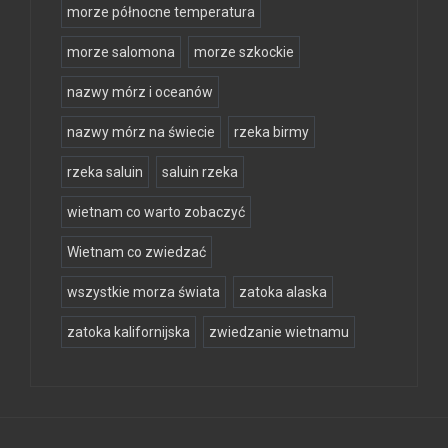
morze północne temperatura
morze salomona
morze szkockie
nazwy mórz i oceanów
nazwy mórz na świecie
rzeka birmy
rzeka saluin
saluin rzeka
wietnam co warto zobaczyć
Wietnam co zwiedzać
wszystkie morza świata
zatoka alaska
zatoka kalifornijska
zwiedzanie wietnamu