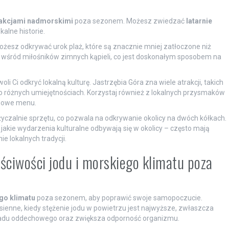
akcjami nadmorskimi
poza sezonem. Możesz zwiedzać
latarnie
kalne historie.
żesz odkrywać urok plaż, które są znacznie mniej zatłoczone niż
wśród miłośników zimnych kąpieli, co jest doskonałym sposobem na
woli Ci odkryć lokalną kulturę. Jastrzębia Góra zna wiele atrakcji, takich
b o różnych umiejętnościach. Korzystaj również z lokalnych przysmaków
onowe menu.
czalnie sprzętu, co pozwala na odkrywanie okolicy na dwóch kółkach.
 jakie wydarzenia kulturalne odbywają się w okolicy – często mają
e lokalnych tradycji.
ściwości jodu i morskiego klimatu poza
go klimatu
poza sezonem, aby poprawić swoje samopoczucie.
sienne, kiedy stężenie jodu w powietrzu jest najwyższe, zwłaszcza
kładu oddechowego oraz zwiększa odporność organizmu.