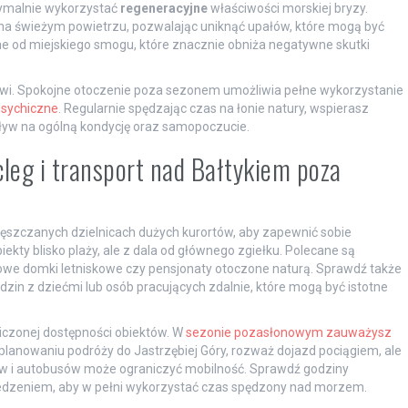
ymalnie wykorzystać
regeneracyjne
właściwości morskiej bryzy.
 na świeżym powietrzu, pozwalając uniknąć upałów, które mogą być
e od miejskiego smogu, które znacznie obniża negatywne skutki
wi. Spokojne otoczenie poza sezonem umożliwia pełne wykorzystanie
psychiczne
. Regularnie spędzając czas na łonie natury, wspierasz
yw na ogólną kondycję oraz samopoczucie.
leg i transport nad Bałtykiem poza
ęszczanych dzielnicach dużych kurortów, aby zapewnić sobie
ekty blisko plaży, ale z dala od głównego zgiełku. Polecane są
 domki letniskowe czy pensjonaty otoczone naturą. Sprawdź także
dzin z dziećmi lub osób pracujących zdalnie, które mogą być istotne
iczonej dostępności obiektów. W
sezonie pozasłonowym zauważysz
planowaniu podróży do Jastrzębiej Góry, rozważ dojazd pociągiem, ale
ów i autobusów może ograniczyć mobilność. Sprawdź godziny
zedzeniem, aby w pełni wykorzystać czas spędzony nad morzem.