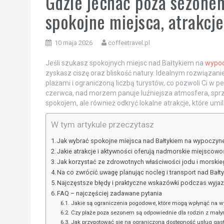
Gdzie jechać poza sezonem
spokojne miejsca, atrakcj
10 maja 2026
coffeetravel.pl
Jeśli szukasz spokojnych miejsc nad Bałtykiem na
wypoc
zyskasz ciszę oraz bliskość natury. Idealnym rozwiązanie
plażami i ograniczoną liczbą turystów, co pozwoli Ci w 
czerwca, nad morzem panuje luźniejsza atmosfera, sprzyj
spokojem, ale również odkryć lokalne atrakcje, które umi
W tym artykule przeczytasz
Jak wybrać spokojne miejsca nad Bałtykiem na wypoczy
Jakie atrakcje i aktywności oferują nadmorskie miejsco
Jak korzystać ze zdrowotnych właściwości jodu i morski
Na co zwrócić uwagę planując nocleg i transport nad Ba
Najczęstsze błędy i praktyczne wskazówki podczas wyj
FAQ – najczęściej zadawane pytania
Jakie są ograniczenia pogodowe, które mogą wpłynąć na 
Czy plaże poza sezonem są odpowiednie dla rodzin z mały
Jak przygotować się na ograniczoną dostępność usług ga