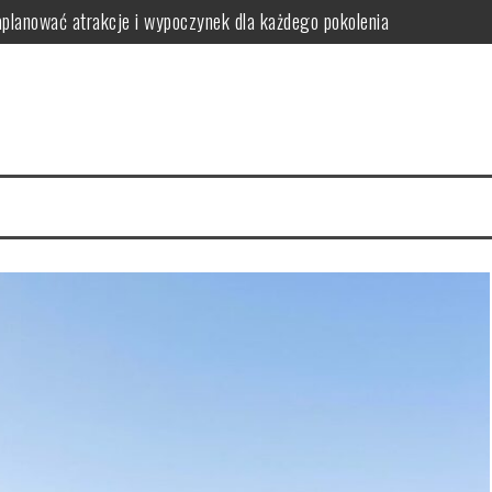
aplanować atrakcje i wypoczynek dla każdego pokolenia
Zdroju? Poznaj hotel Czarny Potok
zym polega, kiedy pomaga i jak go wykonywać w ramach rehabilitacj
atrakcje i pomysły na rodzinne wyprawy w góry
okojnej okolicy – jak wybrać nocleg pod kątem atrakcji i relaksu?
ie: od czego zależy cena noclegów i atrakcji turystycznych