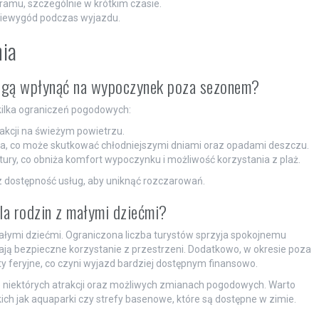
amu, szczególnie w krótkim czasie.
 niewygód podczas wyjazdu.
nia
mogą wpłynąć na wypoczynek poza sezonem?
ilka ograniczeń pogodowych:
rakcji na świeżym powietrzu.
na, co może skutkować chłodniejszymi dniami oraz opadami deszczu.
ury, co obniża komfort wypoczynku i możliwość korzystania z plaż.
dostępność usług, aby uniknąć rozczarowań.
la rodzin z małymi dziećmi?
ałymi dziećmi. Ograniczona liczba turystów sprzyja spokojnemu
ją bezpieczne korzystanie z przestrzeni. Dodatkowo, w okresie poza
ty feryjne, co czyni wyjazd bardziej dostępnym finansowo.
e niektórych atrakcji oraz możliwych zmianach pogodowych. Warto
ich jak aquaparki czy strefy basenowe, które są dostępne w zimie.