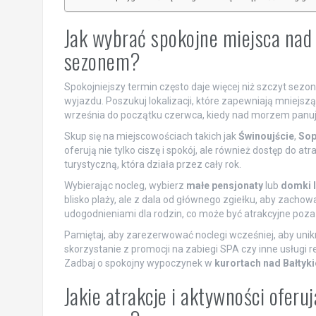
Jak wybrać spokojne miejsca nad
sezonem?
Spokojniejszy termin często daje więcej niż szczyt sezon
wyjazdu. Poszukuj lokalizacji, które zapewniają mniejszą
września do początku czerwca, kiedy nad morzem panuje
Skup się na miejscowościach takich jak
Świnoujście
,
Sop
oferują nie tylko ciszę i spokój, ale również dostęp do a
turystyczną, która działa przez cały rok.
Wybierając nocleg, wybierz
małe pensjonaty
lub
domki 
blisko plaży, ale z dala od głównego zgiełku, aby zacho
udogodnieniami dla rodzin, co może być atrakcyjne poz
Pamiętaj, aby zarezerwować noclegi wcześniej, aby unik
skorzystanie z promocji na zabiegi SPA czy inne usługi 
Zadbaj o spokojny wypoczynek w
kurortach nad Bałtyk
Jakie atrakcje i aktywności ofer