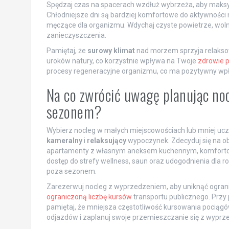
Spędzaj czas na spacerach wzdłuż wybrzeża, aby maks
Chłodniejsze dni są bardziej komfortowe do aktywności
męczące dla organizmu. Wdychaj czyste powietrze, woln
zanieczyszczenia.
Pamiętaj, że
surowy klimat
nad morzem sprzyja relakso
uroków natury, co korzystnie wpływa na Twoje
zdrowie 
procesy regeneracyjne organizmu, co ma pozytywny wpł
Na co zwrócić uwagę planując noc
sezonem?
Wybierz nocleg w małych miejscowościach lub mniej ucz
kameralny
i
relaksujący
wypoczynek. Zdecyduj się na obi
apartamenty z własnym aneksem kuchennym, komfortowe
dostęp do strefy wellness, saun oraz udogodnienia dla ro
poza sezonem.
Zarezerwuj nocleg z wyprzedzeniem, aby uniknąć ogran
ograniczoną liczbę kursów
transportu publicznego. Przy 
pamiętaj, że mniejsza częstotliwość kursowania pociąg
odjazdów i zaplanuj swoje przemieszczanie się z wypr