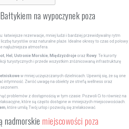
 Bałtykiem na wypoczynek poza
u: łatwiejsze rezerwacje, mniej ludzi i bardziej przewidywalny rytm
 liczbę turystów oraz naturalne plaże. Idealne okresy to czas od połowy
 najluźniejsza atmosfera.
ot
,
Hel
,
Ustronie Morskie
,
Międzyzdroje
oraz
Rowy
. Te kurorty
trakcji turystycznych i przede wszystkim zróżnicowaną infrastrukturę
letniskowe
w mniej uczęszczanych dzielnicach. Upewnij się, że są one
wać intymność. Zwróć uwagę na obiekty ze strefą wellness oraz
a sezonem.
nąć problemów z dostępnością w tym czasie. Pozwoli Ci to również na
relaksacyjne, które są często dostępne w mniejszych miejscowościach.
iem
, które umilą Twój urlop i pozwolą się zrelaksować.
ują nadmorskie
miejscowości poza