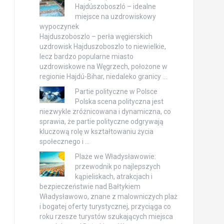
Hajdúszoboszló – idealne
miejsce na uzdrowiskowy
wypoczynek
Hajduszoboszlo – perła węgierskich
uzdrowisk Hajduszoboszlo to niewielkie,
lecz bardzo popularne miasto
uzdrowiskowe na Węgrzech, położone w
regionie Hajdú-Bihar, niedaleko granicy …
Partie polityczne w Polsce
Polska scena polityczna jest
niezwykle zróżnicowana i dynamiczna, co
sprawia, że partie polityczne odgrywają
kluczową rolę w kształtowaniu życia
społecznego i …
Plaże we Władysławowie:
przewodnik po najlepszych
kąpieliskach, atrakcjach i
bezpieczeństwie nad Bałtykiem
Władysławowo, znane z malowniczych plaż
i bogatej oferty turystycznej, przyciąga co
roku rzesze turystów szukających miejsca