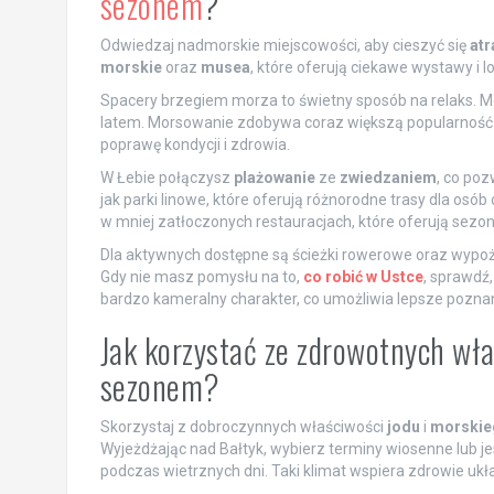
sezonem
?
Odwiedzaj nadmorskie miejscowości, aby cieszyć się
atr
morskie
oraz
musea
, które oferują ciekawe wystawy i lo
Spacery brzegiem morza to świetny sposób na relaks. Mo
latem. Morsowanie zdobywa coraz większą popularność 
poprawę kondycji i zdrowia.
W Łebie połączysz
plażowanie
ze
zwiedzaniem
, co poz
jak parki linowe, które oferują różnorodne trasy dla osó
w mniej zatłoczonych restauracjach, które oferują sez
Dla aktywnych dostępne są ścieżki rowerowe oraz wypoży
Gdy nie masz pomysłu na to,
co robić w Ustce
, sprawdź,
bardzo kameralny charakter, co umożliwia lepsze poznani
Jak korzystać ze zdrowotnych wła
sezonem?
Skorzystaj z dobroczynnych właściwości
jodu
i
morskie
Wyjeżdżając nad Bałtyk, wybierz terminy wiosenne lub je
podczas wietrznych dni. Taki klimat wspiera zdrowie u