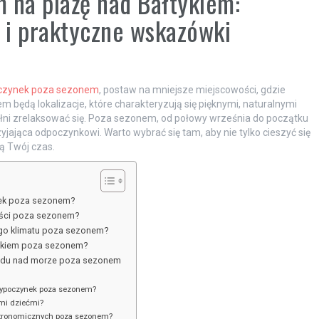
 na plażę nad Bałtykiem:
e i praktyczne wskazówki
zynek poza sezonem
, postaw na mniejsze miejscowości, gdzie
m będą lokalizacje, które charakteryzują się pięknymi, naturalnymi
pełni zrelaksować się. Poza sezonem, od połowy września do początku
ająca odpoczynkowi. Warto wybrać się tam, aby nie tylko cieszyć się
lą Twój czas.
nek poza sezonem?
wości poza sezonem?
ego klimatu poza sezonem?
łtykiem poza sezonem?
azdu nad morze poza sezonem
wypoczynek poza sezonem?
mi dziećmi?
stronomicznych poza sezonem?