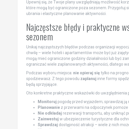
Upewnij się, że Twoje plany uwzględniają możliwość korz
które mogą być ograniczone poza sezonem. Przygotuj si
ubrania i elastyczne planowanie aktywności.
Najczęstsze błędy i praktyczne 
sezonem
Unikaj najczęstszych błędów podczas organizacji wyp
chwilę – wiele hoteli i apartamentów może być już zajęty
mogą mieć ograniczone godziny działalności lub być za
ograniczać wiele zaplanowanych aktywności, dlatego wa
Podczas wyboru miejsca:
nie opieraj się
tylko na progn
spodziewasz. Z tego powodu
zaplanuj
inne formy spędza
będą sprzyjające.
Oto konkretne praktyczne wskazówki do uwzględnienia p
Monitoruj
pogodę przed wyjazdem; sprawdzaj ją r
Planowanie
z przerwami na odpoczynek pomoże 
Nie odkładaj
rezerwacji transportu, aby uniknąć 
Zainwestuj
w ubezpieczenie turystyczne dla ochr
Sprawdzaj
dostępność atrakcji – wiele z nich mo