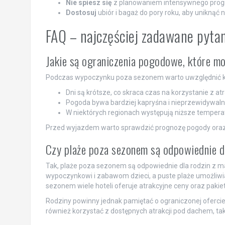
Nie spiesz się
z planowaniem intensywnego progr
Dostosuj
ubiór i bagaż do pory roku, aby uniknąć
FAQ – najczęściej zadawane pyta
Jakie są ograniczenia pogodowe, które 
Podczas wypoczynku poza sezonem warto uwzględnić k
Dni są krótsze, co skraca czas na korzystanie z at
Pogoda bywa bardziej kapryśna i nieprzewidywal
W niektórych regionach występują niższe temperat
Przed wyjazdem warto sprawdzić prognozę pogody oraz 
Czy plaże poza sezonem są odpowiednie d
Tak, plaże poza sezonem są odpowiednie dla rodzin z m
wypoczynkowi i zabawom dzieci, a puste plaże umożliwia
sezonem wiele hoteli oferuje atrakcyjne ceny oraz pakie
Rodziny powinny jednak pamiętać o ograniczonej oferci
również korzystać z dostępnych atrakcji pod dachem, tak