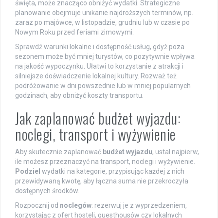
święta, może znacząco obniżyć wydatki. Strategiczne
planowanie obejmuje unikanie najdroższych terminów, np.
zaraz po majówce, w listopadzie, grudniu lub w czasie po
Nowym Roku przed feriami zimowymi.
Sprawdź warunki lokalne i dostępność usług, gdyż poza
sezonem może być mniej turystów, co pozytywnie wpływa
na jakość wypoczynku. Ułatwi to korzystanie z atrakcji i
silniejsze doświadczenie lokalnej kultury. Rozważ też
podróżowanie w dni powszednie lub w mniej popularnych
godzinach, aby obniżyć koszty transportu.
Jak zaplanować budżet wyjazdu:
noclegi, transport i wyżywienie
Aby skutecznie zaplanować
budżet wyjazdu
, ustal najpierw,
ile możesz przeznaczyć na transport, noclegi i wyżywienie.
Podziel
wydatki na kategorie, przypisując każdej z nich
przewidywaną kwotę, aby łączna suma nie przekroczyła
dostępnych środków.
Rozpocznij od
noclegów
: rezerwuj je z wyprzedzeniem,
korzystając z ofert hosteli, guesthousów czy lokalnych