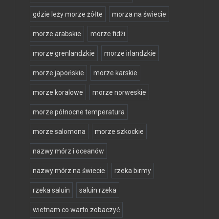
gdzie leży morze żółte
morza na świecie
morze arabskie
morze fidżi
morze grenlandzkie
morze irlandzkie
morze japońskie
morze karskie
morze koralowe
morze norweskie
morze północne temperatura
morze salomona
morze szkockie
nazwy mórz i oceanów
nazwy mórz na świecie
rzeka birmy
rzeka saluin
saluin rzeka
wietnam co warto zobaczyć