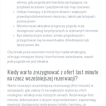
okresy, gdy pogoda jest bardziej sprzyjająca, na
przykład wrzesień i październik lub maj-czerwiec.
Unikać miesięcy z krótszymi dniami i większym
prawdopodobieństwem deszczu, takich jak listopad i
późna jesień.
Monitorować aktualne prognozy pogody oraz
dostępność usług turystycznych w wybranym terminie.
Być elastycznym wobec zmian pogodowych i
przygotować się na ewentualne chłodniejsze lub
deszczowe dni.
City break poza sezonem może być nadal atrakcyjny,
oferując mniejsze tłumy i komfortowe zwiedzanie, nawet
jeśli pogoda nie jest idealna.
Kiedy warto zrezygnować z ofert last minute
na rzecz wcześniejszej rezerwacji?
Warto rozważyć wcześniejszą rezerwację (first minute) w
sytuacjach, gdy zależy Ci na większym wyborze ofert
noclegów i atrakcji oraz niższych cenach. Rezerwacje first
minute, dokonywane z dużym wyprzedzeniem, zapewniają
pewność dostępności wybranego hotelu i terminu, co