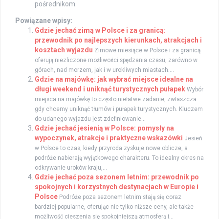
pośrednikom.
Powiązane wpisy:
Gdzie jechać zimą w Polsce i za granicą:
przewodnik po najlepszych kierunkach, atrakcjach i
kosztach wyjazdu
Zimowe miesiące w Polsce i za granicą
oferują niezliczone możliwości spędzania czasu, zarówno w
górach, nad morzem, jak i w urokliwych miastach....
Gdzie na majówkę: jak wybrać miejsce idealne na
długi weekend i uniknąć turystycznych pułapek
Wybór
miejsca na majówkę to często niełatwe zadanie, zwłaszcza
gdy chcemy uniknąć tłumów i pułapek turystycznych. Kluczem
do udanego wyjazdu jest zdefiniowanie...
Gdzie jechać jesienią w Polsce: pomysły na
wypoczynek, atrakcje i praktyczne wskazówki
Jesień
w Polsce to czas, kiedy przyroda zyskuje nowe oblicze, a
podróże nabierają wyjątkowego charakteru. To idealny okres na
odkrywanie uroków kraju,...
Gdzie jechać poza sezonem letnim: przewodnik po
spokojnych i korzystnych destynacjach w Europie i
Polsce
Podróże poza sezonem letnim stają się coraz
bardziej popularne, oferując nie tylko niższe ceny, ale także
możliwość cieszenia się spokojniejszą atmosferą i...