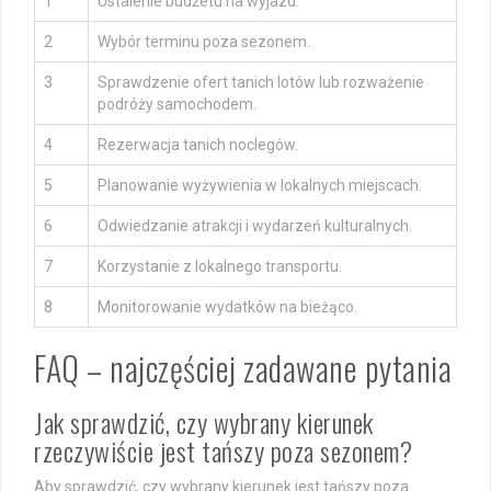
1
Ustalenie budżetu na wyjazd.
2
Wybór terminu poza sezonem.
3
Sprawdzenie ofert tanich lotów lub rozważenie
podróży samochodem.
4
Rezerwacja tanich noclegów.
5
Planowanie wyżywienia w lokalnych miejscach.
6
Odwiedzanie atrakcji i wydarzeń kulturalnych.
7
Korzystanie z lokalnego transportu.
8
Monitorowanie wydatków na bieżąco.
FAQ – najczęściej zadawane pytania
Jak sprawdzić, czy wybrany kierunek
rzeczywiście jest tańszy poza sezonem?
Aby sprawdzić, czy wybrany kierunek jest tańszy poza