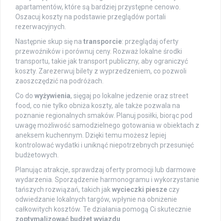
apartamentów, które są bardziej przystępne cenowo.
Oszacuj koszty na podstawie przeglądów portali
rezerwacyjnych.
Następnie skup się na
transporcie
: przeglądaj oferty
przewoźników i porównuj ceny. Rozważ lokalne środki
transportu, takie jak transport publiczny, aby ograniczyć
koszty. Zarezerwuj bilety z wyprzedzeniem, co pozwoli
zaoszczędzić na podróżach.
Co do
wyżywienia
, sięgaj po lokalne jedzenie oraz street
food, co nie tylko obniża koszty, ale także pozwala na
poznanie regionalnych smaków. Planuj posiłki, biorąc pod
uwagę możliwość samodzielnego gotowania w obiektach z
aneksem kuchennym. Dzięki temu możesz lepiej
kontrolować wydatki i uniknąć niepotrzebnych przesunięć
budżetowych.
Planując atrakcje, sprawdzaj oferty promocji lub darmowe
wydarzenia. Sporządzenie harmonogramu i wykorzystanie
tańszych rozwiązań, takich jak
wycieczki piesze
czy
odwiedzanie lokalnych targów, wpłynie na obniżenie
całkowitych kosztów. Te działania pomogą Ci skutecznie
zoptymalizować budżet wyjazdu
.