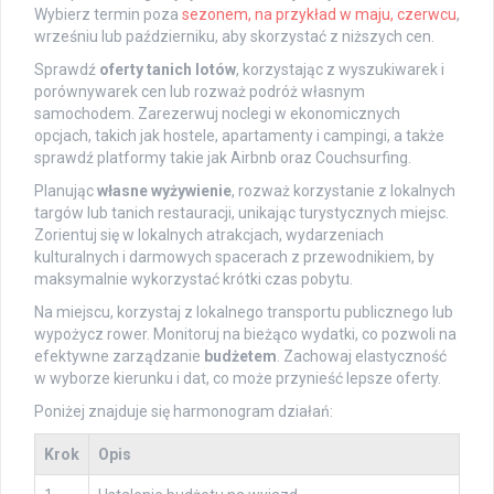
Wybierz termin poza
sezonem, na przykład w maju, czerwcu
,
wrześniu lub październiku, aby skorzystać z niższych cen.
Sprawdź
oferty tanich lotów
, korzystając z wyszukiwarek i
porównywarek cen lub rozważ podróż własnym
samochodem. Zarezerwuj noclegi w ekonomicznych
opcjach, takich jak hostele, apartamenty i campingi, a także
sprawdź platformy takie jak Airbnb oraz Couchsurfing.
Planując
własne wyżywienie
, rozważ korzystanie z lokalnych
targów lub tanich restauracji, unikając turystycznych miejsc.
Zorientuj się w lokalnych atrakcjach, wydarzeniach
kulturalnych i darmowych spacerach z przewodnikiem, by
maksymalnie wykorzystać krótki czas pobytu.
Na miejscu, korzystaj z lokalnego transportu publicznego lub
wypożycz rower. Monitoruj na bieżąco wydatki, co pozwoli na
efektywne zarządzanie
budżetem
. Zachowaj elastyczność
w wyborze kierunku i dat, co może przynieść lepsze oferty.
Poniżej znajduje się harmonogram działań:
Krok
Opis