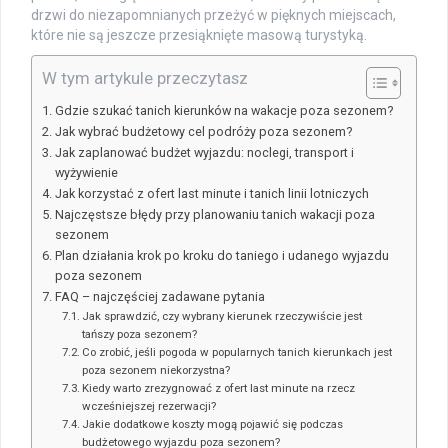
drzwi do niezapomnianych przeżyć w pięknych miejscach,
które nie są jeszcze przesiąknięte masową turystyką.
W tym artykule przeczytasz
Gdzie szukać tanich kierunków na wakacje poza sezonem?
Jak wybrać budżetowy cel podróży poza sezonem?
Jak zaplanować budżet wyjazdu: noclegi, transport i
wyżywienie
Jak korzystać z ofert last minute i tanich linii lotniczych
Najczęstsze błędy przy planowaniu tanich wakacji poza
sezonem
Plan działania krok po kroku do taniego i udanego wyjazdu
poza sezonem
FAQ – najczęściej zadawane pytania
Jak sprawdzić, czy wybrany kierunek rzeczywiście jest
tańszy poza sezonem?
Co zrobić, jeśli pogoda w popularnych tanich kierunkach jest
poza sezonem niekorzystna?
Kiedy warto zrezygnować z ofert last minute na rzecz
wcześniejszej rezerwacji?
Jakie dodatkowe koszty mogą pojawić się podczas
budżetowego wyjazdu poza sezonem?