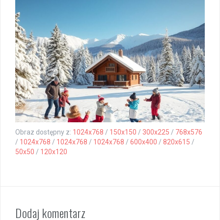
Obraz dostępny z:
1024x768
/
150x150
/
300x225
/
768x576
/
1024x768
/
1024x768
/
1024x768
/
600x400
/
820x615
/
50x50
/
120x120
Dodaj komentarz