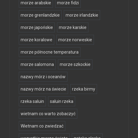
morze arabskie
morze fidżi
morze grenlandzkie
morze irlandzkie
morze japońskie
morze karskie
morze koralowe
morze norweskie
morze północne temperatura
morze salomona
morze szkockie
nazwy mórz i oceanów
nazwy mórz na świecie
rzeka birmy
rzeka saluin
saluin rzeka
wietnam co warto zobaczyć
Wietnam co zwiedzać