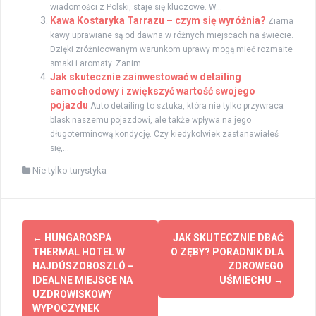
wiadomości z Polski, staje się kluczowe. W...
Kawa Kostaryka Tarrazu – czym się wyróżnia?
Ziarna
kawy uprawiane są od dawna w różnych miejscach na świecie.
Dzięki zróżnicowanym warunkom uprawy mogą mieć rozmaite
smaki i aromaty. Zanim...
Jak skutecznie zainwestować w detailing
samochodowy i zwiększyć wartość swojego
pojazdu
Auto detailing to sztuka, która nie tylko przywraca
blask naszemu pojazdowi, ale także wpływa na jego
długoterminową kondycję. Czy kiedykolwiek zastanawiałeś
się,...
Nie tylko turystyka
Zobacz
←
HUNGAROSPA
JAK SKUTECZNIE DBAĆ
wpisy
THERMAL HOTEL W
O ZĘBY? PORADNIK DLA
HAJDÚSZOBOSZLÓ –
ZDROWEGO
IDEALNE MIEJSCE NA
UŚMIECHU
→
UZDROWISKOWY
WYPOCZYNEK