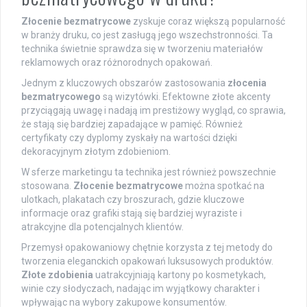
Złocenie bezmatrycowe
zyskuje coraz większą popularność
w branży druku, co jest zasługą jego wszechstronności. Ta
technika świetnie sprawdza się w tworzeniu materiałów
reklamowych oraz różnorodnych opakowań.
Jednym z kluczowych obszarów zastosowania
złocenia
bezmatrycowego
są wizytówki. Efektowne złote akcenty
przyciągają uwagę i nadają im prestiżowy wygląd, co sprawia,
że stają się bardziej zapadające w pamięć. Również
certyfikaty czy dyplomy zyskały na wartości dzięki
dekoracyjnym złotym zdobieniom.
W sferze marketingu ta technika jest również powszechnie
stosowana.
Złocenie bezmatrycowe
można spotkać na
ulotkach, plakatach czy broszurach, gdzie kluczowe
informacje oraz grafiki stają się bardziej wyraziste i
atrakcyjne dla potencjalnych klientów.
Przemysł opakowaniowy chętnie korzysta z tej metody do
tworzenia eleganckich opakowań luksusowych produktów.
Złote zdobienia
uatrakcyjniają kartony po kosmetykach,
winie czy słodyczach, nadając im wyjątkowy charakter i
wpływając na wybory zakupowe konsumentów.