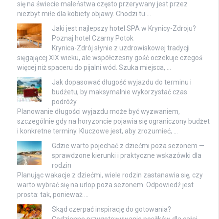
się na świecie maleństwa często przerywany jest przez
niezbyt miłe dla kobiety objawy. Chodzi tu …
Jaki jest najlepszy hotel SPA w Krynicy-Zdroju?
Poznaj hotel Czarny Potok
Krynica-Zdrój słynie z uzdrowiskowej tradycji
sięgającej XIX wieku, ale współczesny gość oczekuje czegoś
więcej niż spaceru do pijalni wód. Szuka miejsca, …
Jak dopasować długość wyjazdu do terminu i
budżetu, by maksymalnie wykorzystać czas
podróży
Planowanie długości wyjazdu może być wyzwaniem,
szczególnie gdy na horyzoncie pojawia się ograniczony budżet
i konkretne terminy. Kluczowe jest, aby zrozumieć, …
Gdzie warto pojechać z dziećmi poza sezonem —
sprawdzone kierunki i praktyczne wskazówki dla
rodzin
Planując wakacje z dziećmi, wiele rodzin zastanawia się, czy
warto wybrać się na urlop poza sezonem. Odpowiedź jest
prosta: tak, ponieważ …
Skąd czerpać inspirację do gotowania?