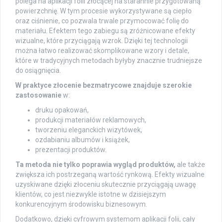
polega na aplikacji folii złocącej na starannie przygotowaną
powierzchnię. W tym procesie wykorzystywane są ciepło
oraz ciśnienie, co pozwala trwale przymocować folię do
materiału. Efektem tego zabiegu są zróżnicowane efekty
wizualne, które przyciągają wzrok. Dzięki tej technologii
można łatwo realizować skomplikowane wzory i detale,
które w tradycyjnych metodach byłyby znacznie trudniejsze
do osiągnięcia.
W praktyce złocenie bezmatrycowe znajduje szerokie
zastosowanie
w:
druku opakowań,
produkcji materiałów reklamowych,
tworzeniu eleganckich wizytówek,
ozdabianiu albumów i książek,
prezentacji produktów.
Ta metoda nie tylko poprawia wygląd produktów,
ale także
zwiększa ich postrzeganą wartość rynkową. Efekty wizualne
uzyskiwane dzięki złoceniu skutecznie przyciągają uwagę
klientów, co jest niezwykle istotne w dzisiejszym
konkurencyjnym środowisku biznesowym.
Dodatkowo, dzięki cyfrowym systemom aplikacji folii, cały