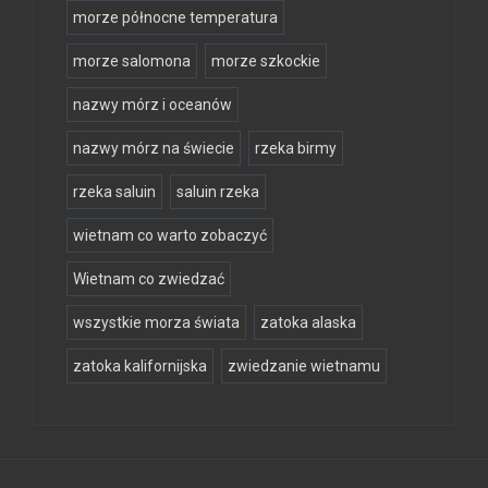
morze północne temperatura
morze salomona
morze szkockie
nazwy mórz i oceanów
nazwy mórz na świecie
rzeka birmy
rzeka saluin
saluin rzeka
wietnam co warto zobaczyć
Wietnam co zwiedzać
wszystkie morza świata
zatoka alaska
zatoka kalifornijska
zwiedzanie wietnamu