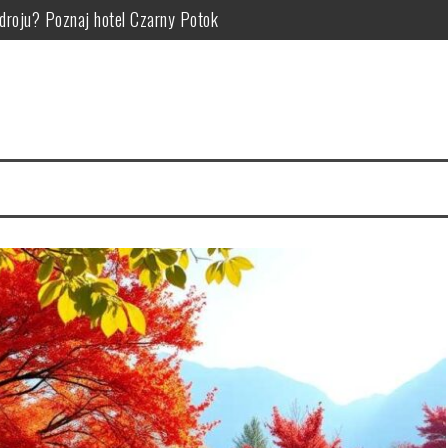
Zdroju? Poznaj hotel Czarny Potok
zym polega, kiedy pomaga i jak go wykonywać w ramach rehabilitacj
atrakcje i pomysły na rodzinne wyprawy w góry
okojnej okolicy – jak wybrać nocleg pod kątem atrakcji i relaksu?
ie: od czego zależy cena noclegów i atrakcji turystycznych
aplanować atrakcje i wypoczynek dla każdego pokolenia