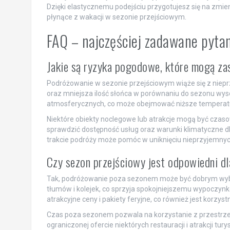
Dzięki elastycznemu podejściu przygotujesz się na zmie
płynące z wakacji w sezonie przejściowym.
FAQ – najczęściej zadawane pyta
Jakie są ryzyka pogodowe, które mogą za
Podróżowanie w sezonie przejściowym wiąże się z nieprz
oraz mniejsza ilość słońca w porównaniu do sezonu wy
atmosferycznych, co może obejmować niższe temperatur
Niektóre obiekty noclegowe lub atrakcje mogą być czaso
sprawdzić dostępność usług oraz warunki klimatyczne 
trakcie podróży może pomóc w uniknięciu nieprzyjemnyc
Czy sezon przejściowy jest odpowiedni dl
Tak, podróżowanie poza sezonem może być dobrym wybor
tłumów i kolejek, co sprzyja spokojniejszemu wypoczynk
atrakcyjne ceny i pakiety feryjne, co również jest korzystn
Czas poza sezonem pozwala na korzystanie z przestrzeni
ograniczonej ofercie niektórych restauracji i atrakcji