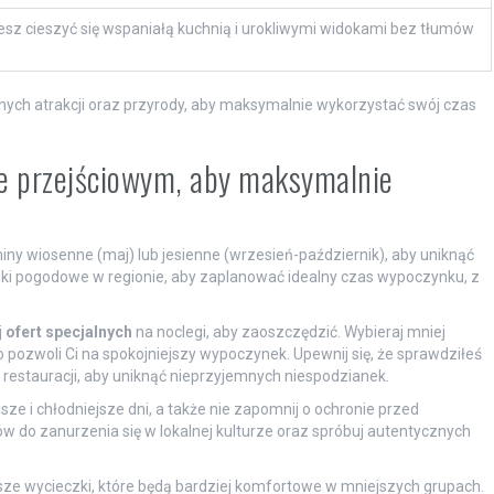
esz cieszyć się wspaniałą kuchnią i urokliwymi widokami bez tłumów
nych atrakcji oraz przyrody, aby maksymalnie wykorzystać swój czas
e przejściowym, aby maksymalnie
iny wiosenne (maj) lub jesienne (wrzesień-październik), aby uniknąć
ki pogodowe w regionie, aby zaplanować idealny czas wypoczynku, z
j
ofert specjalnych
na noclegi, aby zaoszczędzić. Wybieraj mniej
o pozwoli Ci na spokojniejszy wypoczynek. Upewnij się, że sprawdziłeś
 restauracji, aby uniknąć nieprzyjemnych niespodzianek.
sze i chłodniejsze dni, a także nie zapomnij o ochronie przed
w do zanurzenia się w lokalnej kulturze oraz spróbuj autentycznych
sze wycieczki, które będą bardziej komfortowe w mniejszych grupach.