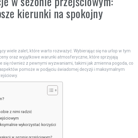
je w sezonie przejściowym:
psze kierunki na spokojny
cy wiele zalet, które warto rozważyć. Wybierając się na urlop w tym
 ceny oraz wyjątkowe warunki atmosferyczne, które sprzyjają
 się również z pewnymi wyzwaniami, takimi jak zmienna pogoda, co
 aspektów pomoże w podjęciu świadomej decyzji i maksymalnym
zejściowy.
ym?
obie z nimi radzić
zejściowym
ksymalnie wykorzystać korzyści
wakacji w sezonie przejściowym?