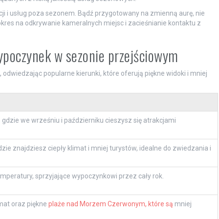
cji i usług poza sezonem. Bądź przygotowany na zmienną aurę, nie
okres na odkrywanie kameralnych miejsc i zacieśnianie kontaktu z
wypoczynek w sezonie przejściowym
odwiedzając popularne kierunki, które oferują piękne widoki i mniej
gdzie we wrześniu i październiku cieszysz się atrakcjami
ie znajdziesz ciepły klimat i mniej turystów, idealne do zwiedzania i
emperatury, sprzyjające wypoczynkowi przez cały rok.
imat oraz piękne
plaże nad Morzem Czerwonym, które są
mniej