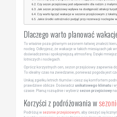
Czy sezon przejściowy jest odpowiedni dla rodzin z małym
Jak sezon przejściowy wpływa na dostępność atrakcji turyst
Czy warto łączyć wakacje w sezonie przejściowym z lokaln
Jakie środki ostrożności podjąć przy rezerwacji noclegów 
Dlaczego warto planować wakac
To właśnie poza głównym sezonem łatwiej znaleźć kierunk
nocleg. Odkryjesz, że wakacje w takich miesiącach jak w
doświadczenia i spokojniejszą atmosferę. Dzięki mniej
lotniczych i noclegach.
Oprócz korzystnych cen, sezon przejściowy zapewnia dos
To idealny czas na zwiedzanie, ponieważ pogoda jest 
Unikaj zgiełku letnich tłumów i ciesz się komfortem pod
prawdziwe oblicze. Doświadcz
unikatowego klimatu
i w
czasie. Planuj rozsądnie i wybierz
sezon przejściowy
na
Korzyści z podróżowania w
sezoni
Podróżuj w
sezonie przejściowym
, aby cieszyć się liczn