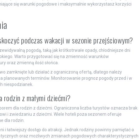
niające się warunki pogodowe i maksymalnie wykorzystasz korzyści
nia
skoczyć podczas wakacji w sezonie przejściowym?
ewidywalną pogodą, taką jak krótkotrwałe opady, chłodniejsze dni
sokiego. Warto przygotować się na zmienność warunków
y oraz zmienną ilość słońca.
wo zamknięte lub działać z ograniczoną ofertą, dlatego należy
dla planowanych terminów. Monitorowanie prognoz pogody przed i w
h niespodzianek.
a rodzin z małymi dziećmi?
em dla rodzin z dziećmi. Ograniczona liczba turystów oznacza brak
owi i zwiedzaniu z dziećmi. Wiele hoteli poza sezonem oferuje
e dla rodzin.
 i łatwiejszy dostęp do atrakcji. Jednak rodziny powinny pamiętać o
 turystycznych oraz możliwych zmianach pogodowych charakterystycznych