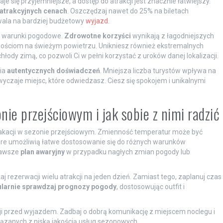
e się przyjemniejsze, a dostęp do atrakcji jest znacznie łatwiejszy.
atrakcyjnych cenach
. Oszczędzaj nawet do 25% na biletach
zwala na bardziej budżetowy
wyjazd
.
ne warunki pogodowe.
Zdrowotne korzyści
wynikają z łagodniejszych
ościom na świeżym powietrzu. Unikniesz również ekstremalnych
ody zimą, co pozwoli Ci w pełni korzystać z uroków danej lokalizacji.
nia
autentycznych doświadczeń
. Mniejsza liczba turystów wpływa na
zwyczaje miejsc, które odwiedzasz. Ciesz się spokojem i unikalnymi
ie przejściowym i jak sobie z nimi radzić
akacji w sezonie przejściowym. Zmienność temperatur może być
tóre umożliwią łatwe dostosowanie się do różnych warunków
 zawsze
plan awaryjny
w przypadku nagłych zmian pogody lub
 rezerwacji wielu atrakcji na jeden dzień. Zamiast tego, zaplanuj czas
larnie sprawdzaj prognozy pogody
, dostosowując outfit i
cji przed wyjazdem. Zadbaj o dobrą komunikację z miejscem noclegu i
ązanych z niską jakością usług sezonowych.