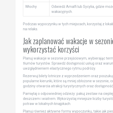
Włochy
Odwiedź Amalfi lub Sycylia, gdzie moż
wakacyjnych.
Podczas wypoczynku w tych miejscach, korzystaj z lokal
na relaks.
Jak zaplanować wakacje w sezoni
wykorzystać korzyści
Planuj wakacje w sezonie przejściowym, wybierając term
tłumów turystów. Sprawdź dostępność usług oraz warun
uwzględnieniem elastycznego rytmu podróży.
Rezerwuj bilety lotnicze z wyprzedzeniem oraz poszuku
popularne kierunki, które są mniej obłożone w sezonie, c
godziny otwarcia atrakcji turystycznych oraz dostępność
Pamiętaj o odpowiedniej odzieży: pakuj zestaw na cieplej
deszczem i wiatrem. Wykorzystaj mniejsze liczby turystó
potraw w lokalnych knajpkach.
Planuj również aktywne formy wypoczynku, takie jak pie