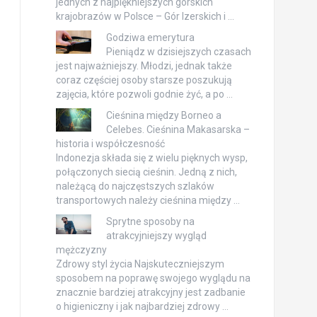
jednych z najpiękniejszych górskich
krajobrazów w Polsce – Gór Izerskich i …
Godziwa emerytura
Pieniądz w dzisiejszych czasach
jest najważniejszy. Młodzi, jednak także
coraz częściej osoby starsze poszukują
zajęcia, które pozwoli godnie żyć, a po …
Cieśnina między Borneo a
Celebes. Cieśnina Makasarska –
historia i współczesność
Indonezja składa się z wielu pięknych wysp,
połączonych siecią cieśnin. Jedną z nich,
należącą do najczęstszych szlaków
transportowych należy cieśnina między …
Sprytne sposoby na
atrakcyjniejszy wygląd
mężczyzny
Zdrowy styl życia Najskuteczniejszym
sposobem na poprawę swojego wyglądu na
znacznie bardziej atrakcyjny jest zadbanie
o higieniczny i jak najbardziej zdrowy …