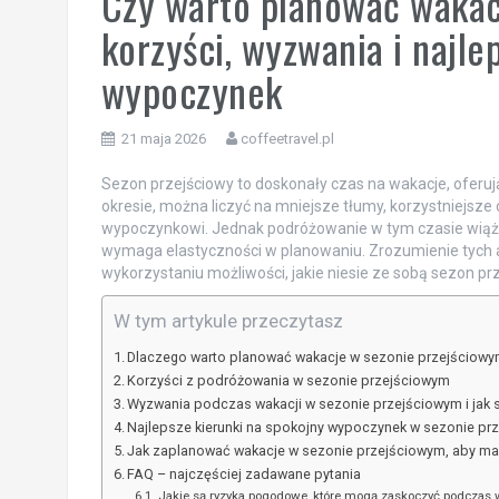
Czy warto planować wakac
korzyści, wyzwania i najle
wypoczynek
21 maja 2026
coffeetravel.pl
Sezon przejściowy to doskonały czas na wakacje, oferują
okresie, można liczyć na mniejsze tłumy, korzystniejsze
wypoczynkowi. Jednak podróżowanie w tym czasie wiąże
wymaga elastyczności w planowaniu. Zrozumienie tych
wykorzystaniu możliwości, jakie niesie ze sobą sezon pr
W tym artykule przeczytasz
Dlaczego warto planować wakacje w sezonie przejściow
Korzyści z podróżowania w sezonie przejściowym
Wyzwania podczas wakacji w sezonie przejściowym i jak s
Najlepsze kierunki na spokojny wypoczynek w sezonie pr
Jak zaplanować wakacje w sezonie przejściowym, aby ma
FAQ – najczęściej zadawane pytania
Jakie są ryzyka pogodowe, które mogą zaskoczyć podczas 