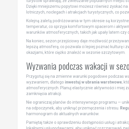
turystów sprawiają, że zwiedzanie popularnych miejsc staj
Dzięki mniejszemu popytowi możesz również zyskać na
lotniczych, noclegach i atrakcjach turystycznych, co po
Kolejną zaletą podróżowania w tym okresie są korzyst
temperatur, co sprzyja komfortowym spacerom i aktywn
warunków atmosferycznych, takich jak upały latem czy chł
Na koniec, sezon przejściowy daje możliwość przeżywa
lepszą atmosferę, co pozwala ci lepiej poznać kulturę i 
okazjami, które ciężko znaleźć w sezonie szczytowym.
Wyzwania podczas wakacji w sezon
Przygotuj się na zmienne warunki pogodowe podczas w
wyzwaniem, dlatego
inwestuj w ubrania warstwowe
, k
atmosferycznych. Planuj elastycznie aktywności i miej
zamknięcia atrakcji.
Nie ograniczaj planów do intensywnego programu — unikaj
na odpoczynek, aby uniknąć przemęczenia i stresu.
Regu
harmonogram do aktualnych warunków.
Pamiętaj także o sprawdzeniu dostępności usług i atrak
lokalnymi usługodawcami, aby uniknąć rozczarowań zwi