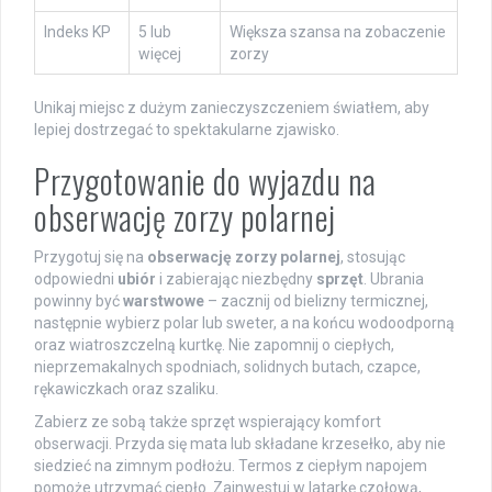
Indeks KP
5 lub
Większa szansa na zobaczenie
więcej
zorzy
Unikaj miejsc z dużym zanieczyszczeniem światłem, aby
lepiej dostrzegać to spektakularne zjawisko.
Przygotowanie do wyjazdu na
obserwację zorzy polarnej
Przygotuj się na
obserwację zorzy polarnej
, stosując
odpowiedni
ubiór
i zabierając niezbędny
sprzęt
. Ubrania
powinny być
warstwowe
– zacznij od bielizny termicznej,
następnie wybierz polar lub sweter, a na końcu wodoodporną
oraz wiatroszczelną kurtkę. Nie zapomnij o ciepłych,
nieprzemakalnych spodniach, solidnych butach, czapce,
rękawiczkach oraz szaliku.
Zabierz ze sobą także sprzęt wspierający komfort
obserwacji. Przyda się mata lub składane krzesełko, aby nie
siedzieć na zimnym podłożu. Termos z ciepłym napojem
pomoże utrzymać ciepło. Zainwestuj w latarkę czołową,