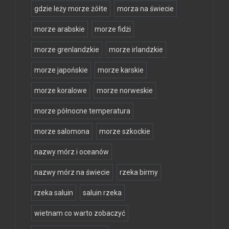
gdzie leży morze żółte
morza na świecie
morze arabskie
morze fidżi
morze grenlandzkie
morze irlandzkie
morze japońskie
morze karskie
morze koralowe
morze norweskie
morze północne temperatura
morze salomona
morze szkockie
nazwy mórz i oceanów
nazwy mórz na świecie
rzeka birmy
rzeka saluin
saluin rzeka
wietnam co warto zobaczyć