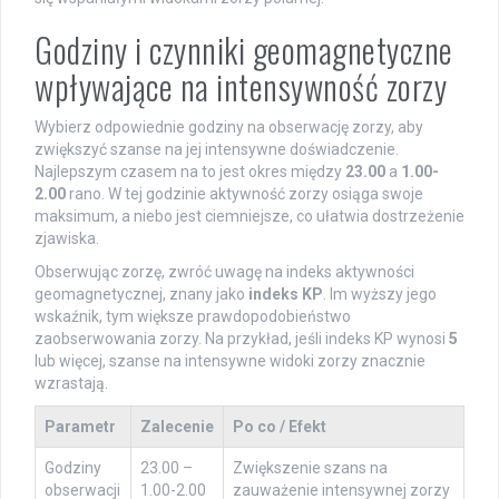
Godziny i czynniki geomagnetyczne
wpływające na intensywność zorzy
Wybierz odpowiednie godziny na obserwację zorzy, aby
zwiększyć szanse na jej intensywne doświadczenie.
Najlepszym czasem na to jest okres między
23.00
a
1.00-
2.00
rano. W tej godzinie aktywność zorzy osiąga swoje
maksimum, a niebo jest ciemniejsze, co ułatwia dostrzeżenie
zjawiska.
Obserwując zorzę, zwróć uwagę na indeks aktywności
geomagnetycznej, znany jako
indeks KP
. Im wyższy jego
wskaźnik, tym większe prawdopodobieństwo
zaobserwowania zorzy. Na przykład, jeśli indeks KP wynosi
5
lub więcej, szanse na intensywne widoki zorzy znacznie
wzrastają.
Parametr
Zalecenie
Po co / Efekt
Godziny
23.00 –
Zwiększenie szans na
obserwacji
1.00-2.00
zauważenie intensywnej zorzy