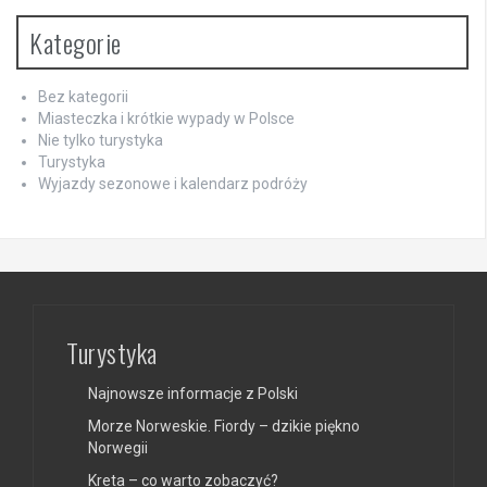
Kategorie
Bez kategorii
Miasteczka i krótkie wypady w Polsce
Nie tylko turystyka
Turystyka
Wyjazdy sezonowe i kalendarz podróży
Turystyka
Najnowsze informacje z Polski
Morze Norweskie. Fiordy – dzikie piękno
Norwegii
Kreta – co warto zobaczyć?