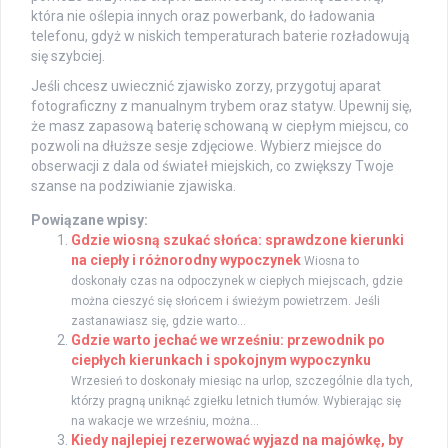
która nie oślepia innych oraz powerbank, do ładowania
telefonu, gdyż w niskich temperaturach baterie rozładowują
się szybciej.
Jeśli chcesz uwiecznić zjawisko zorzy, przygotuj aparat
fotograficzny z manualnym trybem oraz statyw. Upewnij się,
że masz zapasową baterię schowaną w ciepłym miejscu, co
pozwoli na dłuższe sesje zdjęciowe. Wybierz miejsce do
obserwacji z dala od świateł miejskich, co zwiększy Twoje
szanse na podziwianie zjawiska.
Powiązane wpisy:
Gdzie wiosną szukać słońca: sprawdzone kierunki
na ciepły i różnorodny wypoczynek
Wiosna to
doskonały czas na odpoczynek w ciepłych miejscach, gdzie
można cieszyć się słońcem i świeżym powietrzem. Jeśli
zastanawiasz się, gdzie warto...
Gdzie warto jechać we wrześniu: przewodnik po
ciepłych kierunkach i spokojnym wypoczynku
Wrzesień to doskonały miesiąc na urlop, szczególnie dla tych,
którzy pragną uniknąć zgiełku letnich tłumów. Wybierając się
na wakacje we wrześniu, można...
Kiedy najlepiej rezerwować wyjazd na majówkę, by