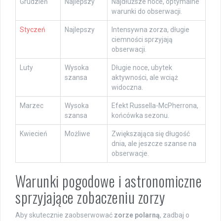
Grudzień
Najlepszy
Najdłuższe noce, optymalne
warunki do obserwacji.
Styczeń
Najlepszy
Intensywna zorza, długie
ciemności sprzyjają
obserwacji.
Luty
Wysoka
Długie noce, ubytek
szansa
aktywności, ale wciąż
widoczna.
Marzec
Wysoka
Efekt Russella-McPherrona,
szansa
końcówka sezonu.
Kwiecień
Możliwe
Zwiększająca się długość
dnia, ale jeszcze szanse na
obserwacje.
Warunki pogodowe i astronomiczne
sprzyjające zobaczeniu zorzy
Aby skutecznie zaobserwować
zorze polarną
, zadbaj o