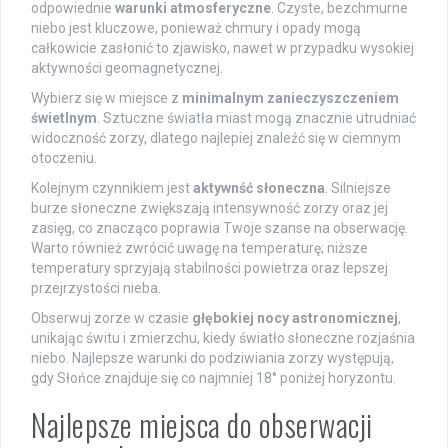
odpowiednie
warunki atmosferyczne
. Czyste, bezchmurne
niebo jest kluczowe, ponieważ chmury i opady mogą
całkowicie zasłonić to zjawisko, nawet w przypadku wysokiej
aktywności geomagnetycznej.
Wybierz się w miejsce z
minimalnym zanieczyszczeniem
świetlnym
. Sztuczne światła miast mogą znacznie utrudniać
widoczność zorzy, dlatego najlepiej znaleźć się w ciemnym
otoczeniu.
Kolejnym czynnikiem jest
aktywnść słoneczna
. Silniejsze
burze słoneczne zwiększają intensywność zorzy oraz jej
zasięg, co znacząco poprawia Twoje szanse na obserwację.
Warto również zwrócić uwagę na temperaturę; niższe
temperatury sprzyjają stabilności powietrza oraz lepszej
przejrzystości nieba.
Obserwuj zorze w czasie
głębokiej nocy astronomicznej
,
unikając świtu i zmierzchu, kiedy światło słoneczne rozjaśnia
niebo. Najlepsze warunki do podziwiania zorzy występują,
gdy Słońce znajduje się co najmniej 18° poniżej horyzontu.
Najlepsze miejsca do obserwacji