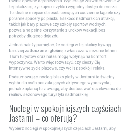
również pewne ograniczenia. Wybierając zakwaterowanie w
tej lokalizacji, zyskujesz szybki i wygodny dostęp do morza.
To idealne miejsce dla osób ceniących codzienne kąpiele czy
poranne spacery po piasku. Bliskość nadmorskich atrakcji,
takich jak bary plażowe czy szkoły sportów wodnych,
pozwala na pełne korzystanie z uroków wakacji, bez
potrzeby długiego dojazdu.
Jednak należy pamiętać, że noclegi w tej okolicy bywają
bardziej
zatłoczone
i
głośne
, zwłaszcza w sezonie letnim.
Tłum turystów oraz hałas mogą wpłynąć na komfort
wypoczynku. Warto więc rozważyć, czy cieszy Cię
intensywne życie plażowe, czy wolisz spokój i relaks.
Podsumowując, noclegi blisko plaży w Jastarni to świetny
wybór dla osób poszukujących aktywnego wypoczynku,
jednak zaplanuj to z uwagą, aby dostosować oczekiwania do
realiów sezonowego turystyki nadmorskiej.
Noclegi w spokojniejszych częściach
Jastarni – co oferują?
Wybierz noclegi w spokojniejszych częściach Jastarni, aby