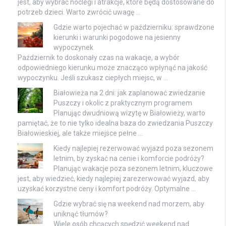
jest, aby wybrać noclegi i atrakcje, które będą dostosowane do
potrzeb dzieci. Warto zwrócić uwagę …
Gdzie warto pojechać w październiku: sprawdzone
kierunki i warunki pogodowe na jesienny
wypoczynek
Październik to doskonały czas na wakacje, a wybór
odpowiedniego kierunku może znacząco wpłynąć na jakość
wypoczynku. Jeśli szukasz ciepłych miejsc, w …
Białowieża na 2 dni: jak zaplanować zwiedzanie
Puszczy i okolic z praktycznym programem
Planując dwudniową wizytę w Białowieży, warto
pamiętać, że to nie tylko idealna baza do zwiedzania Puszczy
Białowieskiej, ale także miejsce pełne …
Kiedy najlepiej rezerwować wyjazd poza sezonem
letnim, by zyskać na cenie i komforcie podróży?
Planując wakacje poza sezonem letnim, kluczowe
jest, aby wiedzieć, kiedy najlepiej zarezerwować wyjazd, aby
uzyskać korzystne ceny i komfort podróży. Optymalne …
Gdzie wybrać się na weekend nad morzem, aby
uniknąć tłumów?
Wiele osób chcących spędzić weekend nad