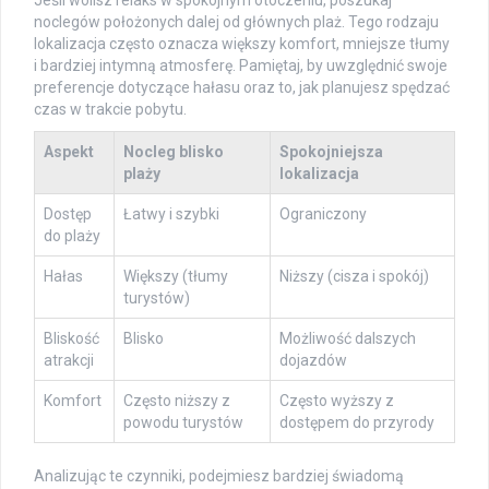
noclegów położonych dalej od głównych plaż. Tego rodzaju
lokalizacja często oznacza większy komfort, mniejsze tłumy
i bardziej intymną atmosferę. Pamiętaj, by uwzględnić swoje
preferencje dotyczące hałasu oraz to, jak planujesz spędzać
czas w trakcie pobytu.
Aspekt
Nocleg blisko
Spokojniejsza
plaży
lokalizacja
Dostęp
Łatwy i szybki
Ograniczony
do plaży
Hałas
Większy (tłumy
Niższy (cisza i spokój)
turystów)
Bliskość
Blisko
Możliwość dalszych
atrakcji
dojazdów
Komfort
Często niższy z
Często wyższy z
powodu turystów
dostępem do przyrody
Analizując te czynniki, podejmiesz bardziej świadomą