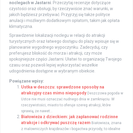
noclegach w Jastarni
. Przeczytaj recenzje dotyczące
czystości oraz obsługi, by rzeczywiście znać warunki, w
jakich będziesz przebywać. Przyjrzyj się także polityce
anulacji i możliwym dodatkowym opłatom, takim jak opłata
klimatyczna.
Sprawdzenie lokalizacji noclegu w relacji do atrakcji
turystycznych oraz łatwego dostępu do plaży wpisuje się w
planowanie wygodnego wypoczynku. Zadecyduj, czy
preferujesz bliskość do morza i atrakcji, czy może
spokojniejsze części Jastarni. Ułatwi to organizację Twojego
czasu oraz pozwoli lepiej wykorzystać wszelkie
udogodnienia dostępne w wybranym obiekcie.
Powiązane wpisy:
Ustka w deszczu: sprawdzone sposoby na
atrakcyjny czas mimo niepogody
Deszczowa pogoda w
Ustce nie musi oznaczać nudnego dnia w zamknięciu. W
rzeczywistości, miasto to oferuje szereg atrakcji, które
sprawią, że nawet...
Białowieża z dzieckiem: jak zaplanować rodzinne
atrakcje i odkrywać puszczę razem
Białowieża, znana
z malowniczych krajobrazów i bogactwa przyrody, to idealne