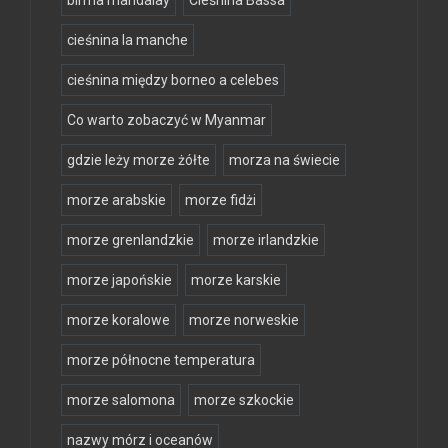
cieśnina la manche
cieśnina między borneo a celebes
Co warto zobaczyć w Myanmar
gdzie leży morze żółte
morza na świecie
morze arabskie
morze fidżi
morze grenlandzkie
morze irlandzkie
morze japońskie
morze karskie
morze koralowe
morze norweskie
morze północne temperatura
morze salomona
morze szkockie
nazwy mórz i oceanów