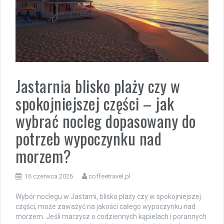
Jastarnia blisko plaży czy w
spokojniejszej części – jak
wybrać nocleg dopasowany do
potrzeb wypoczynku nad
morzem?
16 czerwca 2026
coffeetravel.pl
Wybór noclegu w Jastarni, blisko plaży czy w spokojniejszej
części, może zaważyć na jakości całego wypoczynku nad
morzem. Jeśli marzysz o codziennych kąpielach i porannych