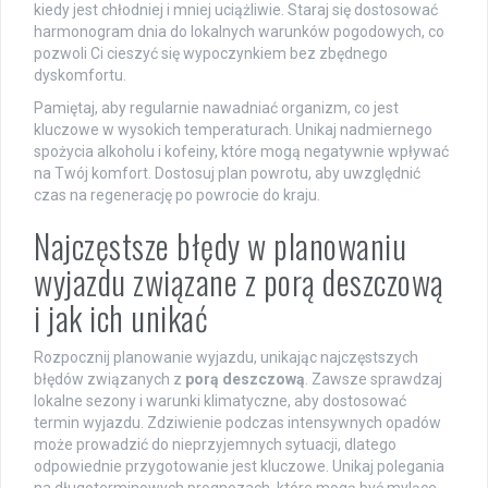
kiedy jest chłodniej i mniej uciążliwie. Staraj się dostosować
harmonogram dnia do lokalnych warunków pogodowych, co
pozwoli Ci cieszyć się wypoczynkiem bez zbędnego
dyskomfortu.
Pamiętaj, aby regularnie nawadniać organizm, co jest
kluczowe w wysokich temperaturach. Unikaj nadmiernego
spożycia alkoholu i kofeiny, które mogą negatywnie wpływać
na Twój komfort. Dostosuj plan powrotu, aby uwzględnić
czas na regenerację po powrocie do kraju.
Najczęstsze błędy w planowaniu
wyjazdu związane z porą deszczową
i jak ich unikać
Rozpocznij planowanie wyjazdu, unikając najczęstszych
błędów związanych z
porą deszczową
. Zawsze sprawdzaj
lokalne sezony i warunki klimatyczne, aby dostosować
termin wyjazdu. Zdziwienie podczas intensywnych opadów
może prowadzić do nieprzyjemnych sytuacji, dlatego
odpowiednie przygotowanie jest kluczowe. Unikaj polegania
na długoterminowych prognozach, które mogą być mylące.