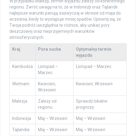
W przypadku Malezji, termin wyjazdu zależy od konkretnego
regionu. Zwróć uwagę na to, że w Indonezji oraz Tajlandii
najlepsze warunki panują zazwyczaj w okresie od maja do
września, kiedy to występuje mniej opadów. Upewnij się, że
Twoja podróż uwzględnia te różnice, aby unikać pory
deszczowej oraz nieprzyjemnych warunków
atmosferycznych.
Kraj
Pora sucha
Optymalny termin
wyjazdu
Kambodża
Listopad –
Listopad – Marzec
Marzec
Wietnam
Kwiecień,
Kwiecień, Wrzesień
Wrzesień
Malezja
Zależy od
Sprawdź lokalne
regionu
prognozy
Indonezja
Maj – Wrzesień
Maj – Wrzesień
Tajlandia
Maj – Wrzesień
Maj – Wrzesień