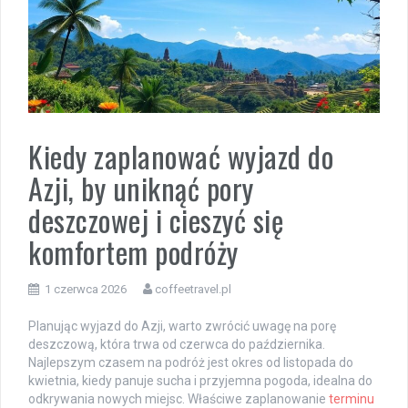
Kiedy zaplanować wyjazd do
Azji, by uniknąć pory
deszczowej i cieszyć się
komfortem podróży
1 czerwca 2026
coffeetravel.pl
Planując wyjazd do Azji, warto zwrócić uwagę na porę
deszczową, która trwa od czerwca do października.
Najlepszym czasem na podróż jest okres od listopada do
kwietnia, kiedy panuje sucha i przyjemna pogoda, idealna do
odkrywania nowych miejsc. Właściwe zaplanowanie
terminu