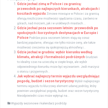
Gdzie jechać zimą w Polsce i za granicą:
przewodnik po najlepszych kierunkach, atrakcjach i
kosztach wyjazdu
Zimowe miesiące w Polsce i za granicą
oferują niezliczone możliwości spędzania czasu, zarówno w
górach, nad morzem, jak i w urokliwych miastach....
Gdzie jechać poza sezonem letnim: przewodnik po
spokojnych i korzystnych destynacjach w Europie i
Polsce
Podróże poza sezonem letnim stają się coraz
bardziej popularne, oferując nie tylko niższe ceny, ale także
możliwość cieszenia się spokojniejszą atmosferą i...
Gdzie jechać w grudniu: wybór kierunku według
klimatu, atrakcji i formalności podróżnych
Grudzień
to idealny czas na ucieczkę w ciepłe kraje, ale wybór
odpowiedniego kierunku może być wyzwaniem. Jeśli marzysz
o słońcu i przyjemnych...
Jak wybrać najlepszy termin wyjazdu uwzględniając
pogodę, budżet i sezon turystyczny
Wybór najlepszego
terminu wyjazdu to kluczowy element udanej podróży, który
powinien uwzględniać pogodę, budżet oraz sezon turystyczny.
Nieodpowiedni czas może wpłynąć na...
Wyjazdy sezonowe i kalendarz podróży