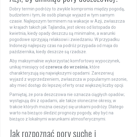
Dobry termin podróży to zwykle kompromis między pogodą,
budżetem i tym, ile osób planuje wyjazd w tym samym
czasie. Najlepszym terminem na wakacje w Azji, zwłaszcza
w krajach takich jak Tajlandia, jest okres od listopada do
kwietnia, kiedy opady deszczu są minimalne, a warunki
pogodowe sprzyjają relaksowi i zwiedzaniu. W przypadku
Indonezji najlepszy czas na podróż przypada od maja do
października, kiedy deszcze są rzadsze.
Aby maksymalnie wykorzystać komfortowy wypoczynek,
unikaj miesięcy od
czerwca do września
, które
charakteryzują się największymi opadami. Zarezerwuj
wyjazd z wyprzedzeniem, zwłaszcza w popularnym sezonie,
aby mieć dostęp do lepszej oferty oraz większej liczby opcji.
Pamiętaj, że pora deszczowa nie oznacza ciągłych opadów;
występują dni z opadami, ale także słoneczne okresy, w
trakcie których można cieszyć się urokami podróży. Dlatego
warto na bieżąco śledzić prognozy pogody, aby być na
bieżąco z lokalnymi warunkami atmosferycznymi.
Jak rozpoznać pory suche i