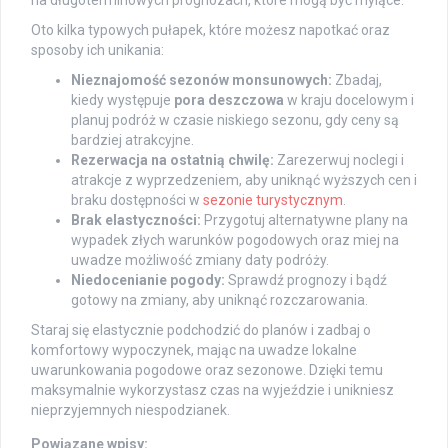
Oto kilka typowych pułapek, które możesz napotkać oraz
sposoby ich unikania:
Nieznajomość sezonów monsunowych:
Zbadaj,
kiedy występuje
pora deszczowa
w kraju docelowym i
planuj podróż w czasie niskiego sezonu, gdy ceny są
bardziej atrakcyjne.
Rezerwacja na ostatnią chwilę:
Zarezerwuj noclegi i
atrakcje z wyprzedzeniem, aby uniknąć wyższych cen i
braku dostępności w
sezonie turystycznym
.
Brak elastyczności:
Przygotuj alternatywne plany na
wypadek złych warunków pogodowych oraz miej na
uwadze możliwość zmiany daty podróży.
Niedocenianie pogody:
Sprawdź prognozy i bądź
gotowy na zmiany, aby uniknąć rozczarowania.
Staraj się elastycznie podchodzić do planów i zadbaj o
komfortowy wypoczynek, mając na uwadze lokalne
uwarunkowania pogodowe oraz sezonowe. Dzięki temu
maksymalnie wykorzystasz czas na wyjeździe i unikniesz
nieprzyjemnych niespodzianek.
Powiązane wpisy: