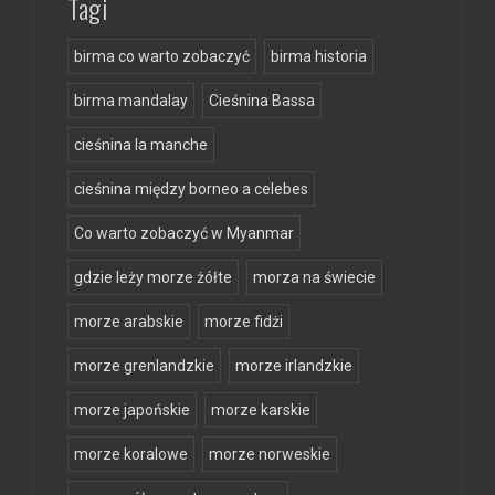
Tagi
birma co warto zobaczyć
birma historia
birma mandalay
Cieśnina Bassa
cieśnina la manche
cieśnina między borneo a celebes
Co warto zobaczyć w Myanmar
gdzie leży morze żółte
morza na świecie
morze arabskie
morze fidżi
morze grenlandzkie
morze irlandzkie
morze japońskie
morze karskie
morze koralowe
morze norweskie