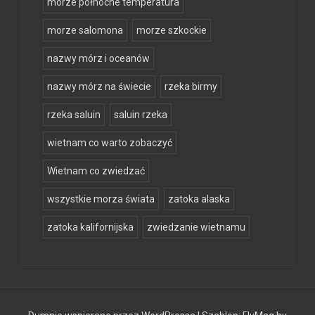
morze północne temperatura
morze salomona
morze szkockie
nazwy mórz i oceanów
nazwy mórz na świecie
rzeka birmy
rzeka saluin
saluin rzeka
wietnam co warto zobaczyć
Wietnam co zwiedzać
wszystkie morza świata
zatoka alaska
zatoka kalifornijska
zwiedzanie wietnamu