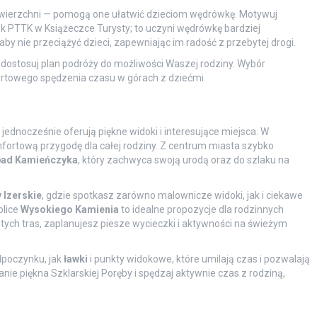
nawierzchni — pomogą one ułatwić dzieciom wędrówkę. Motywuj
k PTTK w Książeczce Turysty; to uczyni wędrówkę bardziej
aby nie przeciążyć dzieci, zapewniając im radość z przebytej drogi.
dostosuj plan podróży do możliwości Waszej rodziny. Wybór
ortowego spędzenia czasu w górach z dziećmi.
 jednocześnie oferują piękne widoki i interesujące miejsca. W
mfortową przygodę dla całej rodziny. Z centrum miasta szybko
ad Kamieńczyka
, który zachwyca swoją urodą oraz do szlaku na
 Izerskie
, gdzie spotkasz zarówno malownicze widoki, jak i ciekawe
olice
Wysokiego Kamienia
to idealne propozycje dla rodzinnych
 tych tras, zaplanujesz piesze wycieczki i aktywności na świeżym
dpoczynku, jak
ławki
i punkty widokowe, które umilają czas i pozwalają
anie piękna Szklarskiej Poręby i spędzaj aktywnie czas z rodziną,