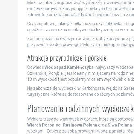
Możesz także zorganizować wycieczkę rowerową po liczny
możesz uprawiać, korzystając z pięknych terenów Szklar
zdrowotne oraz wspierać aktywne spędzanie czasu z ro
Gry zespołowe, takie jak piłka nożna czy siatkówka, mog
spędźcie razem czas na aktywności fizycznej, co wzmocn
Zaplanuj czas na świeżym powietrzu, aby korzystać z p
przyczynią się do zdrowego stylu życia i niezapomnian
Atrakcje przyrodnicze i górskie
Odwiedź
Wodospad Kamieńczyka
, najwyższy wodospad
Szklarskiej Porębie i jest idealnym miejscem na rodzinn
13 m wysokości i jest popularnym celem wędrówek dla dzi
Na zakończenie wycieczki w Karkonosze, wejdź na
Szre
turystyczne, które są dostosowane do różnych poziomów u
Planowanie rodzinnych wycieczek
Wybierz trasy do wędrówek w górach, które są dostosowane
Wierch Poroniec–Rusinowa Polana
oraz
Siwa Polana
wózkami. Zabierz ze sobą prowiant i wodę, pamiętaj ró