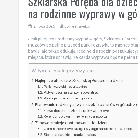
Szklarska Poręba dla dzie
na rodzinne wyprawy w gó
2 lipca 2026
coffeetravel.pl
Jeśli planujesz rodzinny wypad w góry, Szklarska Poręb
muzeów po pełne przygód parki rozrywki, to miejsce staje 
bawią, ale także edukują, idealne dla rodzin poszukują
miejsca, które sprawią, że każda wyprawa będzie pełna ra
W tym artykule przeczytasz
Najlepsze atrakcje w Szklarskiej Porębie dla dzieci
Parki rozrywki i edukacyjne
Aktywności na świeżym powietrzu
Atrakcje przyrodnicze i górskie
Planowanie rodzinnych wycieczek i spacerów w górach z 
Łatwo dostępne szlaki i punkty widokowe
Kolej gondolowa i inne formy transportu
Zimowe atrakcje dostosowane do dzieci
Górki saneczkowe, kuligi i wyciągi narciarskie dla dzieci
Stoki narciarskie – nauka i zabawa