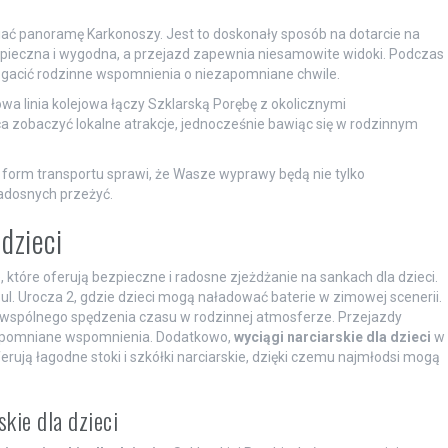
iać panoramę Karkonoszy. Jest to doskonały sposób na dotarcie na
bezpieczna i wygodna, a przejazd zapewnia niesamowite widoki. Podczas
ogacić rodzinne wspomnienia o niezapomniane chwile.
owa linia kolejowa łączy Szklarską Porębę z okolicznymi
a zobaczyć lokalne atrakcje, jednocześnie bawiąc się w rodzinnym
form transportu sprawi, że Wasze wyprawy będą nie tylko
adosnych przeżyć.
dzieci
, które oferują bezpieczne i radosne zjeżdżanie na sankach dla dzieci.
z ul. Urocza 2, gdzie dzieci mogą naładować baterie w zimowej scenerii.
do wspólnego spędzenia czasu w rodzinnej atmosferze. Przejazdy
zapomniane wspomnienia. Dodatkowo,
wyciągi narciarskie dla dzieci
w
ferują łagodne stoki i szkółki narciarskie, dzięki czemu najmłodsi mogą
skie dla dzieci