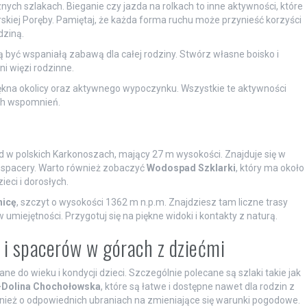
ch szlakach. Bieganie czy jazda na rolkach to inne aktywności, które
skiej Poręby. Pamiętaj, że każda forma ruchu może przynieść korzyści
dziną.
ą być wspaniałą zabawą dla całej rodziny. Stwórz własne boisko i
i więzi rodzinne.
iękna okolicy oraz aktywnego wypoczynku. Wszystkie te aktywności
ych wspomnień.
 w polskich Karkonoszach, mający 27 m wysokości. Znajduje się w
e spacery. Warto również zobaczyć
Wodospad Szklarki
, który ma około
eci i dorosłych.
nicę
, szczyt o wysokości 1362 m n.p.m. Znajdziesz tam liczne trasy
miejętności. Przygotuj się na piękne widoki i kontakty z naturą.
 i spacerów w górach z dziećmi
 do wieku i kondycji dzieci. Szczególnie polecane są szlaki takie jak
–Dolina Chochołowska
, które są łatwe i dostępne nawet dla rodzin z
wnież o odpowiednich ubraniach na zmieniające się warunki pogodowe.