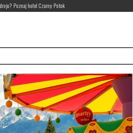
Zdroju? Poznaj hotel Czarny Potok
zym polega, kiedy pomaga i jak go wykonywać w ramach rehabilitacj
atrakcje i pomysły na rodzinne wyprawy w góry
okojnej okolicy – jak wybrać nocleg pod kątem atrakcji i relaksu?
ie: od czego zależy cena noclegów i atrakcji turystycznych
aplanować atrakcje i wypoczynek dla każdego pokolenia