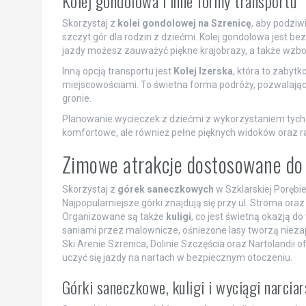
Kolej gondolowa i inne formy transportu
Skorzystaj z
kolei gondolowej na Szrenicę
, aby podziw
szczyt gór dla rodzin z dziećmi. Kolej gondolowa jest 
jazdy możesz zauważyć piękne krajobrazy, a także wzb
Inną opcją transportu jest
Kolej Izerska
, która to zabytk
miejscowościami. To świetna forma podróży, pozwalając
gronie.
Planowanie wycieczek z dziećmi z wykorzystaniem tych 
komfortowe, ale również pełne pięknych widoków oraz r
Zimowe atrakcje dostosowane do 
Skorzystaj z
górek saneczkowych
w Szklarskiej Porębie
Najpopularniejsze górki znajdują się przy ul. Stroma ora
Organizowane są także
kuligi
, co jest świetną okazją 
saniami przez malownicze, ośnieżone lasy tworzą nie
Ski Arenie Szrenica, Dolinie Szczęścia oraz Nartolandii o
uczyć się jazdy na nartach w bezpiecznym otoczeniu.
Górki saneczkowe, kuligi i wyciągi narciar