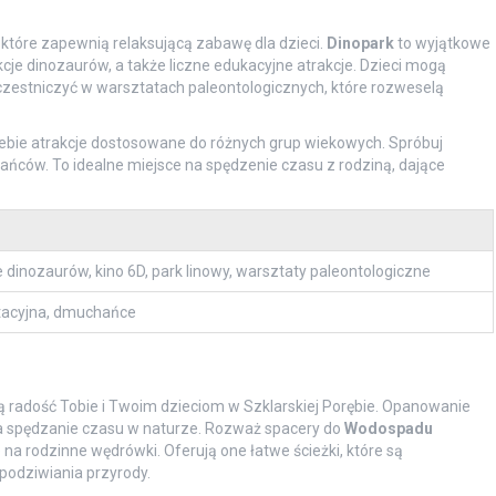
, które zapewnią relaksującą zabawę dla dzieci.
Dinopark
to wyjątkowe
kcje dinozaurów, a także liczne edukacyjne atrakcje. Dzieci mogą
uczestniczyć w warsztatach paleontologicznych, które rozweselą
ebie atrakcje dostosowane do różnych grup wiekowych. Spróbuj
hańców. To idealne miejsce na spędzenie czasu z rodziną, dające
 dinozaurów, kino 6D, park linowy, warsztaty paleontologiczne
itacyjna, dmuchańce
ą radość Tobie i Twoim dzieciom w Szklarskiej Porębie. Opanowanie
a spędzanie czasu w naturze. Rozważ spacery do
Wodospadu
e na rodzinne wędrówki. Oferują one łatwe ścieżki, które są
 podziwiania przyrody.