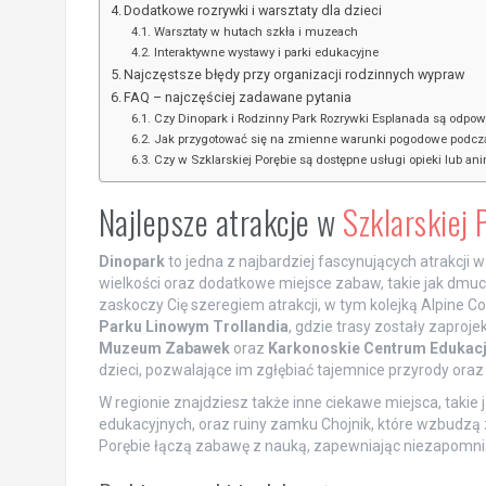
Dodatkowe rozrywki i warsztaty dla dzieci
Warsztaty w hutach szkła i muzeach
Interaktywne wystawy i parki edukacyjne
Najczęstsze błędy przy organizacji rodzinnych wypraw
FAQ – najczęściej zadawane pytania
Czy Dinopark i Rodzinny Park Rozrywki Esplanada są odpow
Jak przygotować się na zmienne warunki pogodowe podcza
Czy w Szklarskiej Porębie są dostępne usługi opieki lub an
Najlepsze atrakcje w
Szklarskiej 
Dinopark
to jedna z najbardziej fascynujących atrakcji 
wielkości oraz dodatkowe miejsce zabaw, takie jak dmuc
zaskoczy Cię szeregiem atrakcji, w tym kolejką Alpine C
Parku Linowym Trollandia
, gdzie trasy zostały zaproj
Muzeum Zabawek
oraz
Karkonoskie Centrum Edukacj
dzieci, pozwalające im zgłębiać tajemnice przyrody oraz h
W regionie znajdziesz także inne ciekawe miejsca, taki
edukacyjnych, oraz ruiny zamku Chojnik, które wzbudzą
Porębie łączą zabawę z nauką, zapewniając niezapomnia