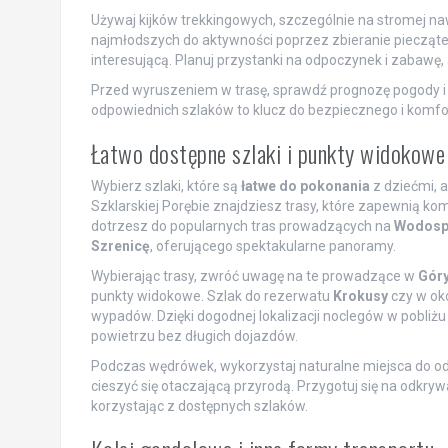
Używaj kijków trekkingowych, szczególnie na stromej 
najmłodszych do aktywności poprzez zbieranie piecząte
interesującą. Planuj przystanki na odpoczynek i zabawę, 
Przed wyruszeniem w trasę, sprawdź prognozę pogody i 
odpowiednich szlaków to klucz do bezpiecznego i komf
Łatwo dostępne szlaki i punkty widokowe
Wybierz szlaki, które są
łatwe do pokonania
z dziećmi, a
Szklarskiej Porębie znajdziesz trasy, które zapewnią ko
dotrzesz do popularnych tras prowadzących na
Wodosp
Szrenicę
, oferującego spektakularne panoramy.
Wybierając trasy, zwróć uwagę na te prowadzące w
Góry
punkty widokowe. Szlak do rezerwatu
Krokusy
czy w ok
wypadów. Dzięki dogodnej lokalizacji noclegów w pobliżu
powietrzu bez długich dojazdów.
Podczas wędrówek, wykorzystaj naturalne miejsca do o
cieszyć się otaczającą przyrodą. Przygotuj się na odkryw
korzystając z dostępnych szlaków.