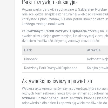
Parki rozrywki i edukacyjne
Poznaj parki rozrywki i edukacyjne w Szklarskiej Porębie
miejsce, gdzie znajdziesz naturalnej wielkości rekonstru
korzystać z placu zabaw, 6D kina, parku linowego oraz 
każdego małego naukowca.
W
Rodzinnym Parku Rozrywki Esplanada
czekają na Ci
swoich sił w kolejce grawitacyjnej lub skorzystaj z dmuc
dzieciom możliwość aktywnej zabawy oraz radości.
Park
Atrakcje
Dinopark
Rekonstrukcje
Rodzinny Park Rozrywki Esplanada
Kolejka graw
Aktywności na świeżym powietrzu
Wybierz aktywności na świeżym powietrzu, które sprawi
różnych form rekreacji może być świetnym sposobem n
Szklarki
lub
Wodospadu Kamieńczyka
, które są idealn
odpowiednie dla dzieci i zapewniają wiele możliwości do