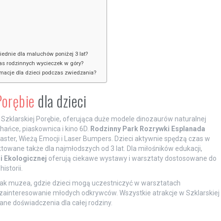
iednie dla maluchów poniżej 3 lat?
s rodzinnych wycieczek w góry?
imacje dla dzieci podczas zwiedzania?
Porębie
dla dzieci
w Szklarskiej Porębie, oferująca duże modele dinozaurów naturalnej
hańce, piaskownica i kino 6D.
Rodzinny Park Rozrywki Esplanada
oaster, Wieżą Emocji i Laser Bumpers. Dzieci aktywnie spędzą czas w
ektowane także dla najmłodszych od 3 lat. Dla miłośników edukacji,
i Ekologicznej
oferują ciekawe wystawy i warsztaty dostosowane do
istorii.
e jak muzea, gdzie dzieci mogą uczestniczyć w warsztatach
 zainteresowanie młodych odkrywców. Wszystkie atrakcje w Szklarskiej
ne doświadczenia dla całej rodziny.