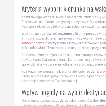
Kryteria wyboru kierunku na waka
Koszt takiego wyjazdu zwykle najbardziej zmienia się w
Pierwszym aspektem jest typ wypoczynku, który preferuje
Następnie określ budżet, który uwzględnia koszty tran
Weź pod uwagę również
sezonowość
oraz
pogodę
w da
atmosferycznych, takich jak monsun czy ekstremalne u
samochodem
lub korzystania z lotów czarterowych. D
która odpowiada Twoim potrzebom, np. hotele przyjazne r
Bezpieczeństwo regionu oraz aktualna sytuacja zdrowot
odwiedzenia. Zainteresowania kulturowe mogą również wp
sprawdź, jakie wydarzenia kulturalne są organizowane w 
Rozważ mniej popularne kierunki, aby uniknąć
tłumów or
o miejscu oraz dostępną ofertę wyjazdową. Sposoby podr
harmonijną całość dla Twoich wakacji.
Wpływ pogody na wybór destynacj
Obserwuj prognozy
pogody
, aby dostosować wybór
des
panujących w sierpniu. W tym miesiącu większość popular