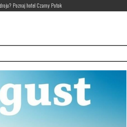
Zdroju? Poznaj hotel Czarny Potok
zym polega, kiedy pomaga i jak go wykonywać w ramach rehabilitacj
atrakcje i pomysły na rodzinne wyprawy w góry
okojnej okolicy – jak wybrać nocleg pod kątem atrakcji i relaksu?
ie: od czego zależy cena noclegów i atrakcji turystycznych
aplanować atrakcje i wypoczynek dla każdego pokolenia