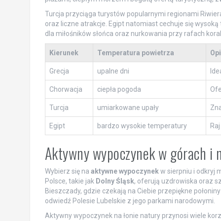
Turcja przyciąga turystów popularnymi regionami Riwier
oraz liczne atrakcje. Egipt natomiast cechuje się wysok
dla miłośników słońca oraz nurkowania przy rafach kora
Kierunek
Temperatura powietrza
Opi
Grecja
upalne dni
Ide
Chorwacja
ciepła pogoda
Ofe
Turcja
umiarkowane upały
Zna
Egipt
bardzo wysokie temperatury
Raj
Aktywny wypoczynek w górach i n
Wybierz się na
aktywne wypoczynek
w sierpniu i odkryj 
Polsce, takie jak
Dolny Śląsk
, oferują uzdrowiska oraz s
Bieszczady, gdzie czekają na Ciebie przepiękne połoniny
odwiedź Polesie Lubelskie z jego parkami narodowymi.
Aktywny wypoczynek na łonie natury przynosi wiele korzyś