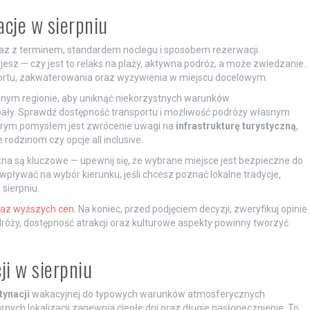
cje w sierpniu
raz z terminem, standardem noclegu i sposobem rezerwacji.
sz — czy jest to relaks na plaży, aktywna podróż, a może zwiedzanie.
sportu, zakwaterowania oraz wyżywienia w miejscu docelowym.
nym regionie, aby uniknąć niekorzystnych warunków
pały. Sprawdź dostępność transportu i możliwość podróży własnym
obrym pomysłem jest zwrócenie uwagi na
infrastrukturę turystyczną
,
odzinom czy opcje all inclusive.
na są kluczowe — upewnij się, że wybrane miejsce jest bezpieczne do
ływać na wybór kierunku; jeśli chcesz poznać lokalne tradycje,
sierpniu.
az wyższych cen
. Na koniec, przed podjęciem decyzji, zweryfikuj opinie
óży, dostępność atrakcji oraz kulturowe aspekty powinny tworzyć
i w sierpniu
tynacji
wakacyjnej do typowych warunków atmosferycznych
nych lokalizacji zapewnia ciepłe dni oraz długie nasłonecznienie. To