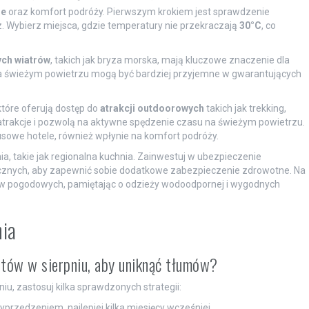
je
oraz komfort podróży. Pierwszym krokiem jest sprawdzenie
z. Wybierz miejsca, gdzie temperatury nie przekraczają
30°C
, co
ch wiatrów
, takich jak bryza morska, mają kluczowe znaczenie dla
na świeżym powietrzu mogą być bardziej przyjemne w gwarantujących
 które oferują dostęp do
atrakcji outdoorowych
takich jak trekking,
trakcje i pozwolą na aktywne spędzenie czasu na świeżym powietrzu.
usowe hotele, również wpłynie na komfort podróży.
ia, takie jak regionalna kuchnia. Zainwestuj w ubezpieczenie
cznych, aby zapewnić sobie dodatkowe zabezpieczenie zdrowotne. Na
w pogodowych, pamiętając o odzieży wodoodpornej i wygodnych
nia
stów w sierpniu, aby uniknąć tłumów?
u, zastosuj kilka sprawdzonych strategii:
yprzedzeniem, najlepiej kilka miesięcy wcześniej.