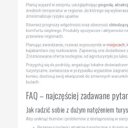
Planuj wyjazd w sierpniu, uwzględniając
pogodę
,
atrakc
średnich temperatur w regionie, do którego się wybieras
zminimalizuje ryzyko upałów.
Również prognozy wilgotności oraz obecność
chłodzący
komfortu cieplnego. Produkty spożywcze i aktywności 
przewiew regionach.
Planując zwiedzanie, rozważ wypoczynek w
miejscach
,
kajakarstwo czy nurkowanie. Zapewnią one dodatkowe a
Zróżnicowana oferta noclegów, od agroturystyki po luks
Przygotuj się do podróży, angażując lokalne doświadczen
turystyczne, zwłaszcza w przypadku wyjazdów zagrani
koniec, dostosuj swój ekwipunek do zmiennych warunkó
butach.
FAQ – najczęściej zadawane pyta
Jak radzić sobie z dużym natężeniem tury
Aby uniknąć tłumów i problemów z dostępnością w sierpni
Rezerwuj noclegi i atrakcje turystyczne z dużym w