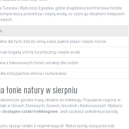
a Turecka i Wybrzeże Egejskie, gdzie znajdziesz komfortowe hotele
ą temperaturą powietrza i ciepłą wodą, co czyni go idealnym miejscem
lowych.
s
alne dla tych, którzy cenią sobie piękne plaże i ciepłe morze.
ruje bogatą ofertę turystyczną i ciepłe wody.
na z luksusowych hoteli i atrakcji dla rodzin.
 dla entuzjastów słońca i nurkowania.
a łonie natury w sierpniu
malownicze górskie trasy, idealne do trekkingu. Popularne regiony w
zlaki w Górach Stołowych, Sowich, Izerskich i Karkonoszach. Wybierz
 i
dostępne szlaki trekkingowe
. Jeśli szukasz unikalnej przyrody,
ci, łącząc relaks z regeneracją sił. Wykorzystaj ciszę przyrody