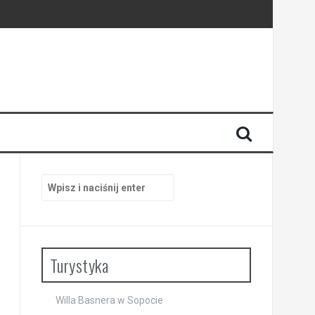
i
Szukaj:
Turystyka
Willa Basnera w Sopocie