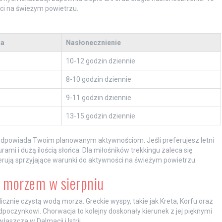
ci na świeżym powietrzu.
ra
Nasłonecznienie
10-12 godzin dziennie
8-10 godzin dziennie
9-11 godzin dziennie
13-15 godzin dziennie
j odpowiada Twoim planowanym aktywnościom. Jeśli preferujesz letni
rami i dużą ilością słońca. Dla miłośników trekkingu zaleca się
 oferują sprzyjające warunki do aktywności na świeżym powietrzu.
 morzem w sierpniu
licznie czystą wodą morza. Greckie wyspy, takie jak Kreta, Korfu oraz
dpoczynkowi. Chorwacja to kolejny doskonały kierunek z jej pięknymi
aszcza w Dalmacji i Istrii.