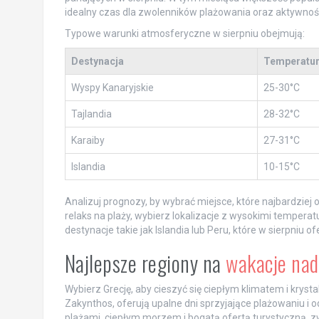
idealny czas dla zwolenników plażowania oraz aktywnoś
Typowe warunki atmosferyczne w sierpniu obejmują:
Destynacja
Temperatu
Wyspy Kanaryjskie
25-30°C
Tajlandia
28-32°C
Karaiby
27-31°C
Islandia
10-15°C
Analizuj prognozy, by wybrać miejsce, które najbardzie
relaks na plaży, wybierz lokalizacje z wysokimi temperatu
destynacje takie jak Islandia lub Peru, które w sierpniu
Najlepsze regiony na
wakacje nad
Wybierz Grecję, aby cieszyć się ciepłym klimatem i krysta
Zakynthos, oferują upalne dni sprzyjające plażowaniu i o
plażami, ciepłym morzem i bogatą ofertą turystyczną, zwł