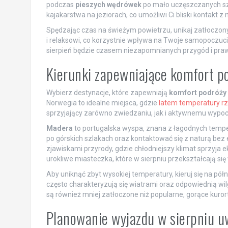
podczas
pieszych wędrówek
po mało uczęszczanych szla
kajakarstwa na jeziorach, co umożliwi Ci bliski kontakt z
Spędzając czas na świeżym powietrzu, unikaj zatłoczonych
i relaksowi, co korzystnie wpływa na Twoje samopoczu
sierpień będzie czasem niezapomnianych przygód i pra
Kierunki zapewniające komfort p
Wybierz destynacje, które zapewniają
komfort podróży
Norwegia to idealne miejsca, gdzie
latem temperatury rz
sprzyjający zarówno zwiedzaniu, jak i aktywnemu wypo
Madera
to portugalska wyspa, znana z łagodnych tempe
po górskich szlakach oraz kontaktować się z naturą bez
zjawiskami przyrody, gdzie chłodniejszy klimat sprzyja e
urokliwe miasteczka, które w sierpniu przekształcają s
Aby uniknąć zbyt wysokiej temperatury, kieruj się na p
często charakteryzują się wiatrami oraz odpowiednią wi
są również mniej zatłoczone niż popularne, gorące kur
Planowanie wyjazdu w sierpniu uw