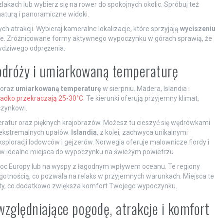
kach lub wybierz się na rower do spokojnych okolic. Spróbuj też
 naturą i panoramiczne widoki.
 atrakcji. Wybieraj kameralne lokalizacje, które sprzyjają
wyciszeniu
cie. Zróżnicowane formy aktywnego wypoczynku w górach sprawią, że
wdziwego odprężenia.
odróży i umiarkowaną temperaturę
oraz
umiarkowaną temperaturę
w sierpniu. Madera, Islandia i
adko przekraczają 25-30°C
. Te kierunki oferują przyjemny klimat,
czynkowi.
ratur oraz pięknych krajobrazów. Możesz tu cieszyć się wędrówkami
 ekstremalnych upałów.
Islandia
, z kolei, zachwyca unikalnymi
ksploracji lodowców i gejzerów. Norwegia oferuje malownicze fiordy i
ię w idealne miejsca do wypoczynku na świeżym powietrzu.
ółnoc Europy lub na wyspy z łagodnym wpływem oceanu. Te regiony
lgotnością, co pozwala na relaks w przyjemnych warunkach. Miejsca te
orty, co dodatkowo zwiększa komfort Twojego wypoczynku.
zględniające pogodę, atrakcje i komfort