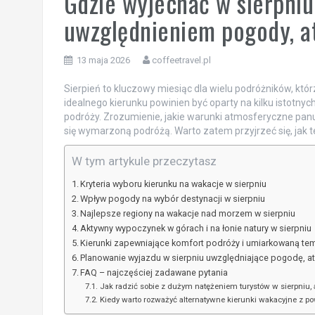
Gdzie wyjechać w sierpniu
uwzględnieniem pogody, at
13 maja 2026
coffeetravel.pl
Sierpień to kluczowy miesiąc dla wielu podróżników, k
idealnego kierunku powinien być oparty na kilku istotnych
podróży. Zrozumienie, jakie warunki atmosferyczne panu
się wymarzoną podróżą. Warto zatem przyjrzeć się, jak 
W tym artykule przeczytasz
Kryteria wyboru kierunku na wakacje w sierpniu
Wpływ pogody na wybór destynacji w sierpniu
Najlepsze regiony na wakacje nad morzem w sierpniu
Aktywny wypoczynek w górach i na łonie natury w sierpniu
Kierunki zapewniające komfort podróży i umiarkowaną te
Planowanie wyjazdu w sierpniu uwzględniające pogodę, atr
FAQ – najczęściej zadawane pytania
Jak radzić sobie z dużym natężeniem turystów w sierpniu,
Kiedy warto rozważyć alternatywne kierunki wakacyjne z 