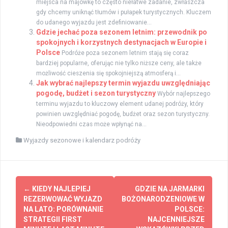
miejsca na majówkę to często niełatwe zadanie, zwłaszcza
gdy chcemy uniknąć tłumów i pułapek turystycznych. Kluczem
do udanego wyjazdu jest zdefiniowanie...
Gdzie jechać poza sezonem letnim: przewodnik po
spokojnych i korzystnych destynacjach w Europie i
Polsce
Podróże poza sezonem letnim stają się coraz
bardziej popularne, oferując nie tylko niższe ceny, ale także
możliwość cieszenia się spokojniejszą atmosferą i...
Jak wybrać najlepszy termin wyjazdu uwzględniając
pogodę, budżet i sezon turystyczny
Wybór najlepszego
terminu wyjazdu to kluczowy element udanej podróży, który
powinien uwzględniać pogodę, budżet oraz sezon turystyczny.
Nieodpowiedni czas może wpłynąć na...
Wyjazdy sezonowe i kalendarz podróży
Zobacz
←
KIEDY NAJLEPIEJ
GDZIE NA JARMARKI
wpisy
REZERWOWAĆ WYJAZD
BOŻONARODZENIOWE W
NA LATO: PORÓWNANIE
POLSCE:
STRATEGII FIRST
NAJCENNIEJSZE