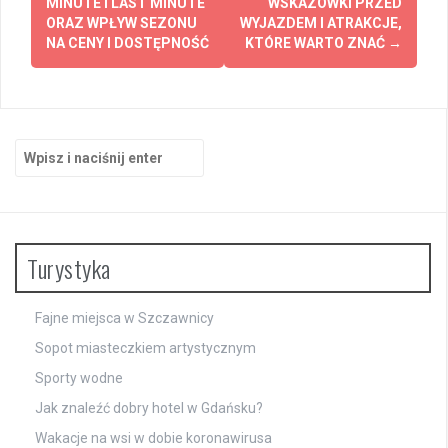
MINUTE I LAST MINUTE
WSKAZÓWKI PRZED
ORAZ WPŁYW SEZONU
WYJAZDEM I ATRAKCJE,
NA CENY I DOSTĘPNOŚĆ
KTÓRE WARTO ZNAĆ
→
Szukaj:
Turystyka
Fajne miejsca w Szczawnicy
Sopot miasteczkiem artystycznym
Sporty wodne
Jak znaleźć dobry hotel w Gdańsku?
Wakacje na wsi w dobie koronawirusa