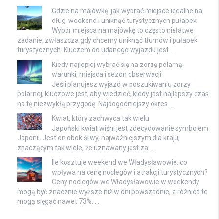
Gdzie na majówkę: jak wybrać miejsce idealne na
długi weekend i uniknąć turystycznych pułapek
Wybór miejsca na majówkę to często niełatwe
zadanie, zwłaszcza gdy chcemy uniknąć tłumów i pułapek
turystycznych. Kluczem do udanego wyjazdu jest …
Kiedy najlepiej wybrać się na zorzę polarną:
warunki, miejsca i sezon obserwacji
Jeśli planujesz wyjazd w poszukiwaniu zorzy
polarnej, kluczowe jest, aby wiedzieć, kiedy jest najlepszy czas
na tę niezwykłą przygodę. Najdogodniejszy okres …
Kwiat, który zachwyca tak wielu
Japoński kwiat wiśni jest zdecydowanie symbolem
Japonii. Jest on obok śliwy, najważniejszym dla kraju,
znaczącym tak wiele, że uznawany jest za …
Ile kosztuje weekend we Władysławowie: co
wpływa na cenę noclegów i atrakcji turystycznych?
Ceny noclegów we Władysławowie w weekendy
mogą być znacznie wyższe niż w dni powszednie, a różnice te
mogą sięgać nawet 73%. …