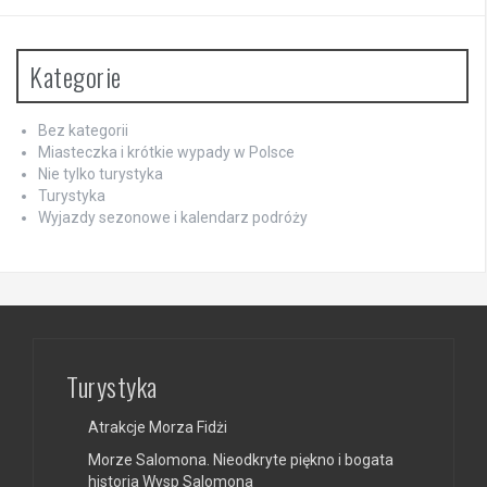
Kategorie
Bez kategorii
Miasteczka i krótkie wypady w Polsce
Nie tylko turystyka
Turystyka
Wyjazdy sezonowe i kalendarz podróży
Turystyka
Atrakcje Morza Fidżi
Morze Salomona. Nieodkryte piękno i bogata
historia Wysp Salomona