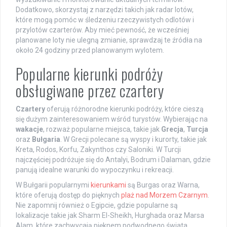
Dodatkowo, skorzystaj z narzędzi takich jak radar lotów,
które mogą pomóc w śledzeniu rzeczywistych odlotów i
przylotów czarterów. Aby mieć pewność, że wcześniej
planowane loty nie ulegną zmianie, sprawdzaj te źródła na
około 24 godziny przed planowanym wylotem.
Popularne kierunki podróży
obsługiwane przez czartery
Czartery
oferują różnorodne kierunki podróży, które cieszą
się dużym zainteresowaniem wśród turystów. Wybierając na
wakacje
, rozważ popularne miejsca, takie jak
Grecja
,
Turcja
oraz
Bułgaria
. W Grecji polecane są wyspy i kurorty, takie jak
Kreta, Rodos, Korfu, Zakynthos czy Saloniki. W Turcji
najczęściej podróżuje się do Antalyi, Bodrum i Dalaman, gdzie
panują idealne warunki do wypoczynku i rekreacji.
W Bułgarii popularnymi
kierunkami
są Burgas oraz Warna,
które oferują dostęp do pięknych
plaż nad Morzem Czarnym
.
Nie zapomnij również o Egipcie, gdzie popularne są
lokalizacje takie jak Sharm El-Sheikh, Hurghada oraz Marsa
Alam, które zachwycają pięknem podwodnego świata.