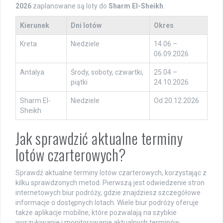
2026
zaplanowane są loty do
Sharm El-Sheikh
.
Kierunek
Dni lotów
Okres
Kreta
Niedziele
14.06 –
06.09.2026
Antalya
Środy, soboty, czwartki,
25.04 –
piątki
24.10.2026
Sharm El-
Niedziele
Od 20.12.2026
Sheikh
Jak sprawdzić aktualne terminy
lotów czarterowych?
Sprawdź aktualne terminy lotów czarterowych, korzystając z
kilku sprawdzonych metod. Pierwszą jest odwiedzenie stron
internetowych biur podróży, gdzie znajdziesz szczegółowe
informacje o dostępnych lotach. Wiele biur podróży oferuje
także aplikacje mobilne, które pozwalają na szybkie
wyszukiwanie i monitorowanie aktualnych terminów.