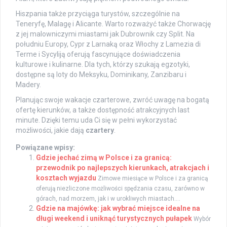
Hiszpania także przyciąga turystów, szczególnie na
Teneryfę, Malagę i Alicante. Warto rozważyć także Chorwację
z jej malowniczymi miastami jak Dubrownik czy Split. Na
południu Europy, Cypr z Larnaką oraz Włochy z Lamezia di
Terme i Sycyliją oferują fascynujące doświadczenia
kulturowe i kulinarne. Dla tych, którzy szukają egzotyki,
dostępne są loty do Meksyku, Dominikany, Zanzibaru i
Madery.
Planując swoje wakacje czarterowe, zwróć uwagę na bogatą
ofertę kierunków, a także dostępność atrakcyjnych last
minute. Dzięki temu uda Ci się w pełni wykorzystać
możliwości, jakie dają
czartery
.
Powiązane wpisy:
Gdzie jechać zimą w Polsce i za granicą:
przewodnik po najlepszych kierunkach, atrakcjach i
kosztach wyjazdu
Zimowe miesiące w Polsce i za granicą
oferują niezliczone możliwości spędzania czasu, zarówno w
górach, nad morzem, jak i w urokliwych miastach....
Gdzie na majówkę: jak wybrać miejsce idealne na
długi weekend i uniknąć turystycznych pułapek
Wybór