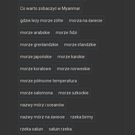
Co warto zobaczyć w Myanmar
gdzie leży morze żółte
morza na świecie
morze arabskie
morze fidżi
morze grenlandzkie
morze irlandzkie
morze japońskie
morze karskie
morze koralowe
morze norweskie
morze północne temperatura
morze salomona
morze szkockie
nazwy mórz i oceanów
nazwy mórz na świecie
rzeka birmy
rzeka saluin
saluin rzeka