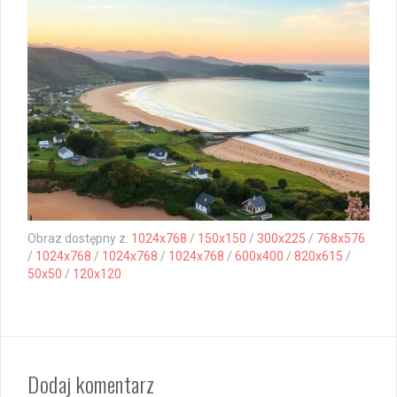
Obraz dostępny z:
1024x768
/
150x150
/
300x225
/
768x576
/
1024x768
/
1024x768
/
1024x768
/
600x400
/
820x615
/
50x50
/
120x120
Dodaj komentarz