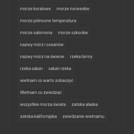
morze koralowe
morze norweskie
morze północne temperatura
morze salomona
morze szkockie
nazwy mórz i oceanów
nazwy mórz na świecie
rzeka birmy
rzeka saluin
saluin rzeka
wietnam co warto zobaczyć
Wietnam co zwiedzać
wszystkie morza świata
zatoka alaska
zatoka kalifornijska
zwiedzanie wietnamu