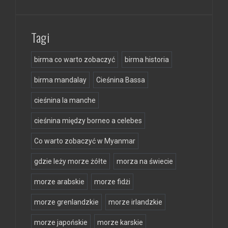
Tagi
birma co warto zobaczyć
birma historia
birma mandalay
Cieśnina Bassa
cieśnina la manche
cieśnina między borneo a celebes
Co warto zobaczyć w Myanmar
gdzie leży morze żółte
morza na świecie
morze arabskie
morze fidżi
morze grenlandzkie
morze irlandzkie
morze japońskie
morze karskie