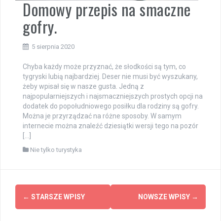
Domowy przepis na smaczne
gofry.
5 sierpnia 2020
Chyba każdy może przyznać, że słodkości są tym, co
tygryski lubią najbardziej. Deser nie musi być wyszukany,
żeby wpisał się w nasze gusta. Jedną z
najpopularniejszych i najsmaczniejszych prostych opcji na
dodatek do popołudniowego posiłku dla rodziny są gofry.
Można je przyrządzać na różne sposoby. W samym
internecie można znaleźć dziesiątki wersji tego na pozór
[…]
Nie tylko turystyka
Nawigacja
←
STARSZE WPISY
NOWSZE WPISY
→
po