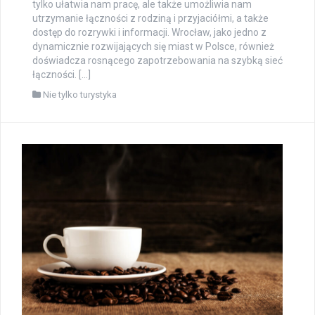
tylko ułatwia nam pracę, ale także umożliwia nam
utrzymanie łączności z rodziną i przyjaciółmi, a także
dostęp do rozrywki i informacji. Wrocław, jako jedno z
dynamicznie rozwijających się miast w Polsce, również
doświadcza rosnącego zapotrzebowania na szybką sieć
łączności. […]
Nie tylko turystyka