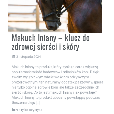
Makuch lniany – klucz do
zdrowej sierści i skóry
3 listopada 2024
Makuch lniany to produkt, który zyskuje coraz większą
popularność wśród hodowców i miłośników koni. Dzięki
swoim wyjątkowym właściwościom odżywczym i
prozdrowotnym, ten naturalny dodatek paszowy wspiera
nie tylko ogólne zdrowie koni, ale także szczególnie ich
sierść i skórę. Co to jest makuch lniany i jak powstaje?
Makuch lniany to produkt uboczny powstający podczas
tłoczenia oleju […]
Nie tylko turystyka