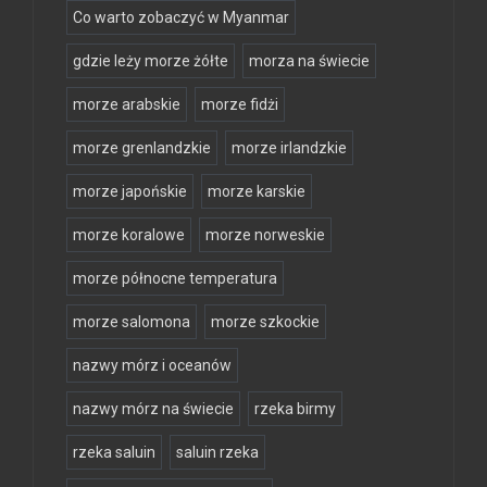
Co warto zobaczyć w Myanmar
gdzie leży morze żółte
morza na świecie
morze arabskie
morze fidżi
morze grenlandzkie
morze irlandzkie
morze japońskie
morze karskie
morze koralowe
morze norweskie
morze północne temperatura
morze salomona
morze szkockie
nazwy mórz i oceanów
nazwy mórz na świecie
rzeka birmy
rzeka saluin
saluin rzeka