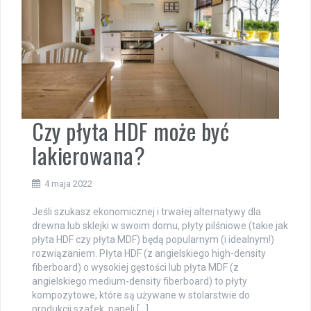
Czy płyta HDF może być
lakierowana?
4 maja 2022
Jeśli szukasz ekonomicznej i trwałej alternatywy dla
drewna lub sklejki w swoim domu, płyty pilśniowe (takie jak
płyta HDF czy płyta MDF) będą popularnym (i idealnym!)
rozwiązaniem. Płyta HDF (z angielskiego high-density
fiberboard) o wysokiej gęstości lub płyta MDF (z
angielskiego medium-density fiberboard) to płyty
kompozytowe, które są używane w stolarstwie do
produkcji szafek, paneli […]