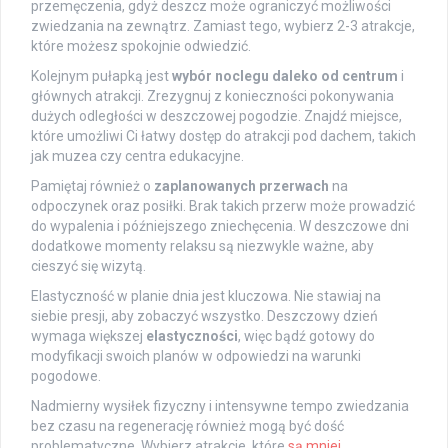
przemęczenia, gdyż deszcz może ograniczyć możliwości
zwiedzania na zewnątrz. Zamiast tego, wybierz 2-3 atrakcje,
które możesz spokojnie odwiedzić.
Kolejnym pułapką jest
wybór noclegu daleko od centrum
i
głównych atrakcji. Zrezygnuj z konieczności pokonywania
dużych odległości w deszczowej pogodzie. Znajdź miejsce,
które umożliwi Ci łatwy dostęp do atrakcji pod dachem, takich
jak muzea czy centra edukacyjne.
Pamiętaj również o
zaplanowanych przerwach
na
odpoczynek oraz posiłki. Brak takich przerw może prowadzić
do wypalenia i późniejszego zniechęcenia. W deszczowe dni
dodatkowe momenty relaksu są niezwykle ważne, aby
cieszyć się wizytą.
Elastyczność w planie dnia jest kluczowa. Nie stawiaj na
siebie presji, aby zobaczyć wszystko. Deszczowy dzień
wymaga większej
elastyczności
, więc bądź gotowy do
modyfikacji swoich planów w odpowiedzi na warunki
pogodowe.
Nadmierny wysiłek fizyczny i intensywne tempo zwiedzania
bez czasu na regenerację również mogą być dość
problematyczne. Wybierz atrakcje, które
są mniej