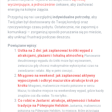
wyczerpujące, a jednocześnie
ciekawe, aby zachować
energię na kolejne zajęcia.
Przygotuj się na i uwzględnij
indywidualne potrzeby
, aby
Twój plan był dostosowany do Twojej kondycji oraz
rzeczywistego czasu pobytu. Ostatecznie, nie zapomnij o
komunikacji — zorganizuj sposób poruszania się po mieście,
aby uniknąć frustracji podczas deszczu.
Powiązane wpisy:
Ustka na 2 dni: jak zaplanować krótki wypad z
atrakcjami, plażami i lokalną atmosferą
Planowanie
dwudniowego wypadu do Ustki może być wyzwaniem,
zwłaszcza gdy chcesz maksymalnie wykorzystać czas na
zwiedzanie i relaks. Aby w pełni cieszyć...
Mrągowo na weekend: jak zaplanować aktywny
wypoczynek i odkryć mazurskie atrakcje krok po
kroku
Mragowo, malownicze miasto położone w sercu
Mazur, to idealne miejsce na weekendowy wypad, gdzie każdy
znajdzie coś dla siebie. To nie tylko...
Co robić w Jastarni: atrakcje, aktywności i lokalne
tradycje na Półwyspie Helskim
Jastarnia, malowniczo
położona na Półwyspie Helskim, to miejsce, które przyciąga