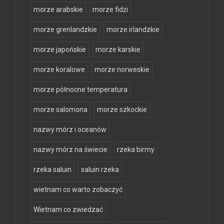
morze arabskie
morze fidżi
morze grenlandzkie
morze irlandzkie
morze japońskie
morze karskie
morze koralowe
morze norweskie
morze północne temperatura
morze salomona
morze szkockie
nazwy mórz i oceanów
nazwy mórz na świecie
rzeka birmy
rzeka saluin
saluin rzeka
wietnam co warto zobaczyć
Wietnam co zwiedzać