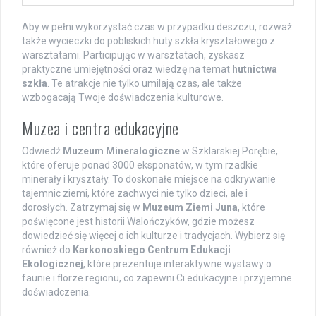
Aby w pełni wykorzystać czas w przypadku deszczu, rozważ
także wycieczki do pobliskich huty szkła kryształowego z
warsztatami. Participując w warsztatach, zyskasz
praktyczne umiejętności oraz wiedzę na temat
hutnictwa
szkła
. Te atrakcje nie tylko umilają czas, ale także
wzbogacają Twoje doświadczenia kulturowe.
Muzea i centra edukacyjne
Odwiedź
Muzeum Mineralogiczne
w Szklarskiej Porębie,
które oferuje ponad 3000 eksponatów, w tym rzadkie
minerały i kryształy. To doskonałe miejsce na odkrywanie
tajemnic ziemi, które zachwyci nie tylko dzieci, ale i
dorosłych. Zatrzymaj się w
Muzeum Ziemi Juna
, które
poświęcone jest historii Walończyków, gdzie możesz
dowiedzieć się więcej o ich kulturze i tradycjach. Wybierz się
również do
Karkonoskiego Centrum Edukacji
Ekologicznej
, które prezentuje interaktywne wystawy o
faunie i florze regionu, co zapewni Ci edukacyjne i przyjemne
doświadczenia.