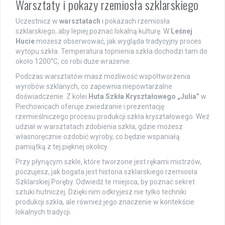
Warsztaty i pokazy rzemiosła szklarskiego
Uczestnicz w
warsztatach
i pokazach rzemiosła
szklarskiego, aby lepiej poznać lokalną kulturę. W
Leśnej
Hucie
możesz obserwować, jak wygląda tradycyjny proces
wytopu szkła. Temperatura topnienia szkła dochodzi tam do
około 1200°C, co robi duże wrażenie.
Podczas warsztatów masz możliwość współtworzenia
wyrobów szklanych, co zapewnia niepowtarzalne
doświadczenie. Z kolei
Huta Szkła Kryształowego „Julia”
w
Piechowicach oferuje zwiedzanie i prezentację
rzemieślniczego procesu produkcji szkła kryształowego. Weź
udział w warsztatach zdobienia szkła, gdzie możesz
własnoręcznie ozdobić wyroby, co będzie wspaniałą
pamiątką z tej pięknej okolicy.
Przy płynącym szkle, które tworzone jest rękami mistrzów,
poczujesz, jak bogata jest historia szklarskiego rzemiosła
Szklarskiej Poręby. Odwiedź te miejsca, by poznać sekret
sztuki hutniczej. Dzięki nim odkryjesz nie tylko techniki
produkcji szkła, ale również jego znaczenie w kontekście
lokalnych tradycji.