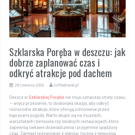
Szklarska Poręba w deszczu: jak
dobrze zaplanować czas i
odkryć atrakcje pod dachem
28 czerwca 2026
coffeetravel.pl
Deszcz w
Szklarskiej Porębie
nie musi oznaczać straty czasu
— wręcz przeciwnie, to doskonała okazja, aby odkryć
różnorodne atrakcje, które oferują schronienie przed
kaprysami pogody. Warto skupić się na muzeach,
warsztatach rzemiosła czy lokalnych restauracjach, które
zapewnią ciekawe doświadczenia i przyjemnie spędzony
czas. Zamiast rezygnować z planów, można z łatwością