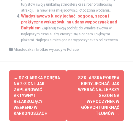
turystów swoją unikalną atmosferą oraz różnorodnością
atrakcji. Ta niewielka miejscowość, otoczona wodami...
Władysławowo kiedy jechać: pogoda, sezon i
praktyczne wskazówki na udany wypoczynek nad
Bałtykiem
Zaplanuj swoją podróż do Władysławowa w
najlepszym czasie, aby cieszyć się słońcem i pięknymi
plażami. Najlepsze miesiące na wypoczynek to od czerwca...
Miasteczka i krótkie wypady w Polsce
Zobacz
←
SZKLARSKA PORĘBA
SZKLARSKA PORĘBA
wpisy
NA 2-3 DNI: JAK
KIEDY JECHAĆ: JAK
ZAPLANOWAĆ
WYBRAĆ NAJLEPSZY
AKTYWNY I
SEZON NA
RELAKSUJĄCY
WYPOCZYNEK W
WEEKEND W
GÓRACH I UNIKNĄĆ
KARKONOSZACH
TŁUMÓW
→