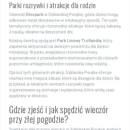
Parki rozrywki i atrakcje dla rodzin
Odwiedź
Dinopark
w Szklarskiej Porębie, gdzie dzieci mogą
odkrywać świat dinozaurów w edukacyjny sposób. Ten park
tematyczny oferuje różnorodne atrakcje, które łączą zabawę
z nauką, idealne na deszczowe dni.
Kolejną świetną opcją jest
Park Linowy Trollandia
, który
zapewnia aktywność na świeżym powietrzu dla dzieci i
młodzieży. W parku znajdziesz różnorodne trasy
wspinaczkowe z przeszkodami dostosowanymi do różnych
poziomów umiejętności, które rozweselą całą rodzinę.
Oprócz tych głównych atrakcji, Szklarska Poręba oferuje
również inne miejsca zabaw, które są dostępne dla dzieci. Na
przykład, w lokalnych centrach rozrywki często
organizowane są animacje i wydarzenia, które umilą czas
spędzany w deszczu.
Gdzie zjeść i jak spędzić wieczór
przy złej pogodzie?
Spędzając deszczowy wieczór w Szklarskiej Porębie, wybierz