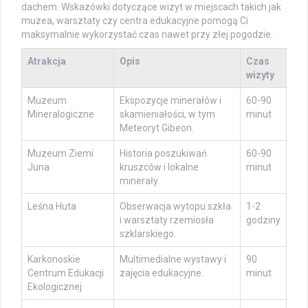
dachem. Wskazówki dotyczące wizyt w miejscach takich jak
muzea, warsztaty czy centra edukacyjne pomogą Ci
maksymalnie wykorzystać czas nawet przy złej pogodzie.
Atrakcja
Opis
Czas
wizyty
Muzeum
Ekspozycje minerałów i
60-90
Mineralogiczne
skamieniałości, w tym
minut
Meteoryt Gibeon.
Muzeum Ziemi
Historia poszukiwań
60-90
Juna
kruszców i lokalne
minut
minerały.
Leśna Huta
Obserwacja wytopu szkła
1-2
i warsztaty rzemiosła
godziny
szklarskiego.
Karkonoskie
Multimedialne wystawy i
90
Centrum Edukacji
zajęcia edukacyjne.
minut
Ekologicznej