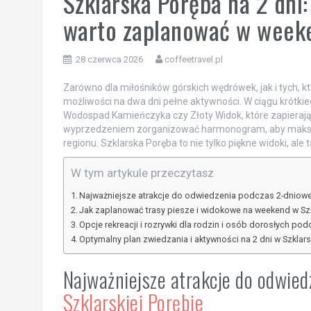
Szklarska Poręba na 2 dni:
warto zaplanować w wee
28 czerwca 2026
coffeetravel.pl
Zarówno dla miłośników górskich wędrówek, jak i tych, k
możliwości na dwa dni pełne aktywności. W ciągu krótkie
Wodospad Kamieńczyka czy Złoty Widok, które zapierają
wyprzedzeniem zorganizować harmonogram, aby maksy
regionu. Szklarska Poręba to nie tylko piękne widoki, ale
W tym artykule przeczytasz
Najważniejsze atrakcje do odwiedzenia podczas 2-dniowe
Jak zaplanować trasy piesze i widokowe na weekend w Szk
Opcje rekreacji i rozrywki dla rodzin i osób dorosłych po
Optymalny plan zwiedzania i aktywności na 2 dni w Szklars
Najważniejsze atrakcje do odwie
Szklarskiej Porębie