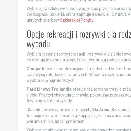
Wybierając szlaki, weź pod uwagę czas przejścia oraz trud
Wodospadu Szklarki, która zajmuje zaledwie 15 minut. Prz
ukrytych skarbów
Szklarskiej Poręby
.
Opcje rekreacji i rozrywki dla ro
wypadu
Wybierz idealne formy rekreacji i rozrywki dla siebie i s
co oferują lokalne atrakcje, które dostarczą radości zaró
Dinopark
to doskonałe miejsce dla rodzin z dziećmi. Pod
zachwycą młodszych i starszych. W parku można posłuch
wyobraźnię najmłodszych.
Park Linowy Trollandia
oferuje różnorodne trasy o zróż
siebie. Przeżyj ekscytujące chwile, pokonując przeszkod
fizyczną wśród przyrody.
Dla miłośników sportów zimowych,
Ski Arena Szrenica
j
tu opcje zarówno dla początkujących, jak i zaawansowan
warunkami do jazdy na nartach.
Wybierając aktywności, pamiętaj o równowadze pomiędz