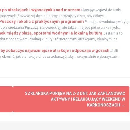
ik po atrakcjach i wypoczynku nad morzem
Planując wyjazd do Ustki,
wypoczynek. Zazwyczaj dwa dni to wystarczający czas, aby odkryć...
e Puszczy i okolic z praktycznym programem
Planując dwudniową wizytę
a do zwiedzania Puszczy Białowieskiej, ale także miejsce pełne unikalnych...
ek między plażą, sportami wodnymi a lokalną kulturą
Jastarnia to
ku z bogactwem lokalnej kultury i różnorodnymi atrakcjami, idealnymi na
, by zobaczyć najważniejsze atrakcje i odpocząć w górach
Jeśli
ry określić, jakie atrakcje chcesz zobaczyć, aby maksymalnie wykorzystać...
SZKLARSKA PORĘBA NA 2-3 DNI: JAK ZAPLANOWAĆ
AKTYWNY I RELAKSUJĄCY WEEKEND W
KARKONOSZACH
→