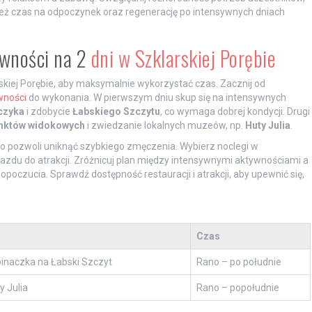
ież czas na odpoczynek oraz regenerację po intensywnych dniach
ywności na 2
dni w Szklarskiej Porębie
skiej Porębie, aby maksymalnie wykorzystać czas. Zacznij od
wności
do wykonania. W pierwszym dniu skup się na intensywnych
czyka
i zdobycie
Łabskiego Szczytu
, co wymaga dobrej kondycji. Drugi
nktów widokowych
i zwiedzanie lokalnych muzeów, np.
Huty Julia
.
 co pozwoli uniknąć szybkiego zmęczenia. Wybierz noclegi w
azdu do atrakcji. Zróżnicuj plan między intensywnymi aktywnościami a
poczucia. Sprawdź dostępność restauracji i atrakcji, aby upewnić się,
Czas
naczka na Łabski Szczyt
Rano – po południe
 Julia
Rano – popołudnie