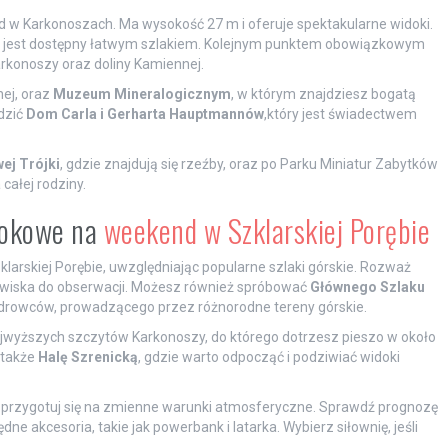
 w Karkonoszach. Ma wysokość 27 m i oferuje spektakularne widoki.
m i jest dostępny łatwym szlakiem. Kolejnym punktem obowiązkowym
arkonoszy oraz doliny Kamiennej.
nej, oraz
Muzeum Mineralogicznym
, w którym znajdziesz bogatą
dzić
Dom Carla i Gerharta Hauptmannów
,który jest świadectwem
ej Trójki
, gdzie znajdują się rzeźby, oraz po Parku Miniatur Zabytków
całej rodziny.
idokowe na
weekend w Szklarskiej Porębie
larskiej Porębie, uwzględniając popularne szlaki górskie. Rozważ
anowiska do obserwacji. Możesz również spróbować
Głównego Szlaku
ędrowców, prowadzącego przez różnorodne tereny górskie.
ajwyższych szczytów Karkonoszy, do którego dotrzesz pieszo w około
 także
Halę Szrenicką
, gdzie warto odpocząć i podziwiać widoki
 przygotuj się na zmienne warunki atmosferyczne. Sprawdź prognozę
 akcesoria, takie jak powerbank i latarka. Wybierz siłownię, jeśli