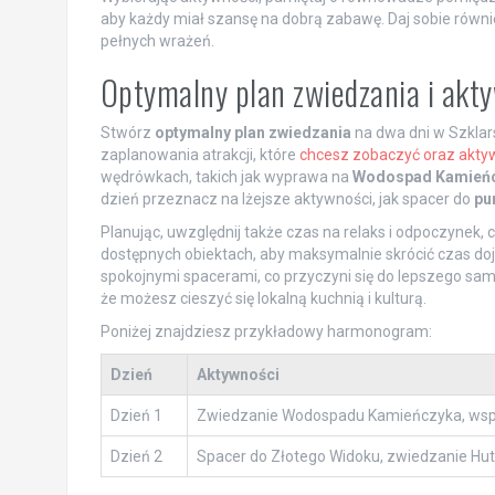
aby każdy miał szansę na dobrą zabawę. Daj sobie równ
pełnych wrażeń.
Optymalny plan zwiedzania i akt
Stwórz
optymalny plan zwiedzania
na dwa dni w Szklar
zaplanowania atrakcji, które
chcesz zobaczyć oraz akty
wędrówkach, takich jak wyprawa na
Wodospad Kamień
dzień przeznacz na lżejsze aktywności, jak spacer do
pu
Planując, uwzględnij także czas na relaks i odpoczynek,
dostępnych obiektach, aby maksymalnie skrócić czas doj
spokojnymi spacerami, co przyczyni się do lepszego samo
że możesz cieszyć się lokalną kuchnią i kulturą.
Poniżej znajdziesz przykładowy harmonogram:
Dzień
Aktywności
Dzień 1
Zwiedzanie Wodospadu Kamieńczyka, wspi
Dzień 2
Spacer do Złotego Widoku, zwiedzanie Huty