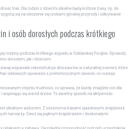
ność tras. Dla rodzin z dziećmi idealne będą krótsze trasy, np. do
ygotuj się na cieszenie się urokami górskiej przyrody i odkrywanie
dzin i osób dorosłych podczas krótkiego
wojej rodziny podczas krótkiego wypadu w Szklarskiej Porębie. Sprawdź,
wno dorosłym, jak i dzieciom.
ziwiaj wspaniałe rekonstrukcje dinozaurów w naturalnej scenerii, które
ać ciekawych opowieści o prehistorycznym świecie, co rozwija
nicowanym stopniu trudności, co sprawia, że każdy znajdzie coś dla
y i wspinając się wśród drzew. To świetny sposób na aktywność
est idealnym wyborem. Z sześcioma trasami zjazdowymi znajdziesz
ych narciarzy. Ciesz się pięknym krajobrazem i doskonałymi
y relaksem a zabawą. Uwzględnij różnorodność potrzeb uczestników,