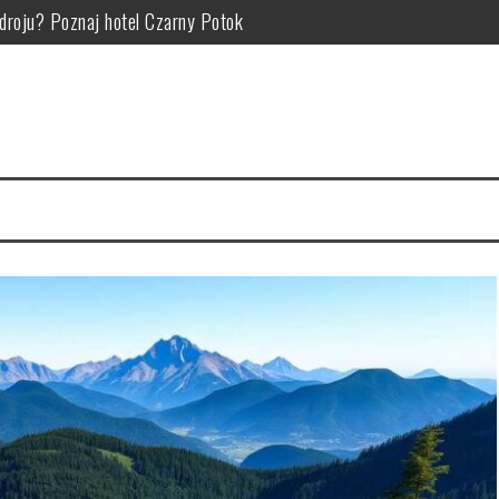
zym polega, kiedy pomaga i jak go wykonywać w ramach rehabilitacj
atrakcje i pomysły na rodzinne wyprawy w góry
okojnej okolicy – jak wybrać nocleg pod kątem atrakcji i relaksu?
ie: od czego zależy cena noclegów i atrakcji turystycznych
aplanować atrakcje i wypoczynek dla każdego pokolenia