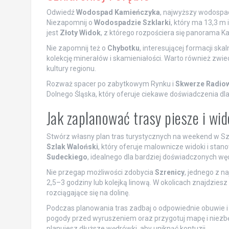
Odwiedź
Wodospad Kamieńczyka
, najwyższy wodospad
Niezapomnij o
Wodospadzie Szklarki
, który ma 13,3 
jest
Złoty Widok
, z którego rozpościera się panorama K
Nie zapomnij też o
Chybotku
, interesującej formacji skal
kolekcję minerałów i skamieniałości. Warto również zwie
kultury regionu.
Rozważ spacer po zabytkowym Rynku i
Skwerze Radiow
Dolnego Śląska, który oferuje ciekawe doświadczenia dla 
Jak zaplanować trasy piesze i w
Stwórz własny plan tras turystycznych na weekend w Szk
Szlak Waloński
, który oferuje malownicze widoki i st
Sudeckiego
, idealnego dla bardziej doświadczonych w
Nie przegap możliwości zdobycia
Szrenicy
, jednego z n
2,5–3 godziny lub kolejką linową. W okolicach znajdziesz
rozciągające się na dolinę.
Podczas planowania tras zadbaj o odpowiednie obuwie i
pogody przed wyruszeniem oraz przygotuj mapę i niezbędne
planujesz dłuższe wędrówki, aby uniknąć kontuzji.