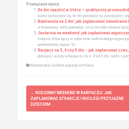
Powiązane wpisy:
Ile dni spędzić w Ustce — praktyczny przewodn
warto zastanowić się, ile dni poświęcić na zwiedzanie i 
Białowieża na 2 dni: jak zaplanować zwiedzani
w Białowieży, warto pamiętać, że to nie tylko idealna baz
Jastarnia na weekend: jak zaplanować wypoczyn
miejsce, które łączy w sobie urok nadmorskiego wypoczyn
weekendowy wypad. To...
Karpacz na 3, 4 czy 5 dni – jak zaplanować czas
planujesz wizytę w Karpaczu na 3, 4 lub 5 dni, warto z gó
Miasteczka i krótkie wypady w Polsce
Zobacz
←
RODZINNY WEEKEND W KARPACZU: JAK
wpisy
ZAPLANOWAĆ ATRAKCJE I NOCLEGI PRZYJAZNE
DZIECIOM