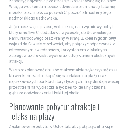
zobaczyć najważniejsze atrakcje i zrelaksować się na plaży.
W ciągu weekendu możesz odwiedzić promenadę, latarnię
morską oraz molo, co pozwoli Ci poczuć atmosferę tego
nadmorskiego uzdrowiska.
Jeśli masz więcej czasu, wybierz się na
trzydniowy
pobyt,
który umożliwi Ci dodatkowo wycieczkę do Słowińskiego
Parku Narodowego oraz Krainy w Kratę. Z kolei
tygodniowy
wyjazd da Ci wiele możliwości, aby połączyć odpoczynek z
intensywnym zwiedzaniem, korzystaniem z lokalnych
zabiegów uzdrowiskowych oraz odkrywaniem okolicznych
atrakcji.
Warto rozplanować dni, aby maksymalnie wykorzystać czas.
Na weekend warto skupić się na relaksie na plaży oraz
najciekawszych punktach turystycznych. Trzy dni dają więcej
przestrzeni na wycieczki, a tydzień to idealny czas na
głębsze doświadczenie Ustki i jej okolic.
Planowanie pobytu: atrakcje i
relaks na plaży
Zaplanowanie pobytu w Ustce tak, aby połączyć
atrakcje