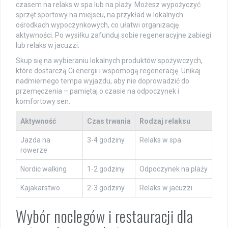
czasem na relaks w spa lub na plaży. Możesz wypożyczyć
sprzęt sportowy na miejscu, na przykład w lokalnych
ośrodkach wypoczynkowych, co ułatwi organizację
aktywności. Po wysiłku zafunduj sobie regeneracyjne zabiegi
lub relaks w jacuzzi.
Skup się na wybieraniu lokalnych produktów spożywczych,
które dostarczą Ci energii i wspomogą regenerację. Unikaj
nadmiernego tempa wyjazdu, aby nie doprowadzić do
przemęczenia – pamiętaj o czasie na odpoczynek i
komfortowy sen.
Aktywność
Czas trwania
Rodzaj relaksu
Jazda na
3-4 godziny
Relaks w spa
rowerze
Nordic walking
1-2 godziny
Odpoczynek na plaży
Kajakarstwo
2-3 godziny
Relaks w jacuzzi
Wybór noclegów i restauracji dla