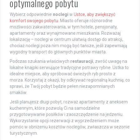
optymalnego pobytu
Wybierz odpowiednie
noclegi
w
Ustce, aby zwiększyć
komfort swojego pobytu
. Miasto oferuje różnorodne
możliwości zakwaterowania, w tym hotele, pensjonaty,
apartamenty oraz wynajmowane mieszkania. Rozważaj
lokalizację – noclegi w centrum ułatwią dostęp do atrakcji,
chociaż noclegi poza nim mogą być tańsze, jeśli zapewniają
wygodny transport do głównych punktów miasta.
Podczas szukania właściwych
restauracji
, zwróć uwagę na
lokalne knajpki serwujące tradycyjne potrawy rybne. Ustka to
idealne miejsce, aby spróbować świeżych ryb prosto z
morza. Korzystaj z okazji, by odkrywać regionalną kuchnię, co
sprawi, że Twój pobyt będzie pełen niezapomnianych
smaków.
Jeśli planujesz długi pobyt, rozważ apartamenty z aneksem
kuchennym, które pozwolą Ci na samodzielne
przygotowywanie posiłków i zaoszczędzenie na jedzeniu.
Wykorzystanie opcji rezerwacji z wyprzedzeniem może
pomóc w obniżeniu kosztów noclegów, zwłaszcza w sezonie
turystycznym.