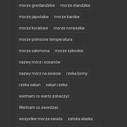
morze grenlandzkie
morze irlandzkie
morze japońskie
morze karskie
morze koralowe
morze norweskie
morze północne temperatura
morze salomona
morze szkockie
nazwy mórz i oceanów
nazwy mórz na świecie
rzeka birmy
rzeka saluin
saluin rzeka
wietnam co warto zobaczyć
Wietnam co zwiedzać
wszystkie morza świata
zatoka alaska