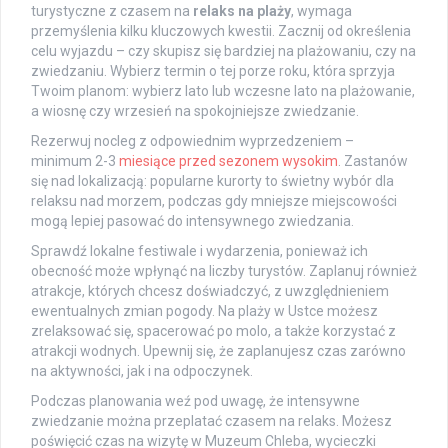
turystyczne z czasem na
relaks na plaży
, wymaga
przemyślenia kilku kluczowych kwestii. Zacznij od określenia
celu wyjazdu – czy skupisz się bardziej na plażowaniu, czy na
zwiedzaniu. Wybierz termin o tej porze roku, która sprzyja
Twoim planom: wybierz lato lub wczesne lato na plażowanie,
a wiosnę czy wrzesień na spokojniejsze zwiedzanie.
Rezerwuj nocleg z odpowiednim wyprzedzeniem –
minimum 2-3
miesiące przed sezonem wysokim
. Zastanów
się nad lokalizacją: popularne kurorty to świetny wybór dla
relaksu nad morzem, podczas gdy mniejsze miejscowości
mogą lepiej pasować do intensywnego zwiedzania.
Sprawdź lokalne festiwale i wydarzenia, ponieważ ich
obecność może wpłynąć na liczby turystów. Zaplanuj również
atrakcje, których chcesz doświadczyć, z uwzględnieniem
ewentualnych zmian pogody. Na plaży w Ustce możesz
zrelaksować się, spacerować po molo, a także korzystać z
atrakcji wodnych. Upewnij się, że zaplanujesz czas zarówno
na aktywności, jak i na odpoczynek.
Podczas planowania weź pod uwagę, że intensywne
zwiedzanie można przeplatać czasem na relaks. Możesz
poświęcić czas na wizytę w Muzeum Chleba, wycieczki