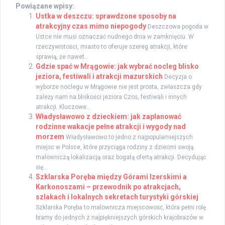
Powiązane wpisy:
Ustka w deszczu: sprawdzone sposoby na
atrakcyjny czas mimo niepogody
Deszczowa pogoda w
Ustce nie musi oznaczać nudnego dnia w zamknięciu. W
rzeczywistości, miasto to oferuje szereg atrakcji, które
sprawią, że nawet...
Gdzie spać w Mrągowie: jak wybrać nocleg blisko
jeziora, festiwali i atrakcji mazurskich
Decyzja o
wyborze noclegu w Mrągowie nie jest prosta, zwłaszcza gdy
zależy nam na bliskości jeziora Czos, festiwali i innych
atrakcji. Kluczowe...
Władysławowo z dzieckiem: jak zaplanować
rodzinne wakacje pełne atrakcji i wygody nad
morzem
Władysławowo to jedno z najpopularniejszych
miejsc w Polsce, które przyciąga rodziny z dziećmi swoją
malowniczą lokalizacją oraz bogatą ofertą atrakcji. Decydując
się...
Szklarska Poręba między Górami Izerskimi a
Karkonoszami – przewodnik po atrakcjach,
szlakach i lokalnych sekretach turystyki górskiej
Szklarska Poręba to malownicza miejscowość, która pełni rolę
bramy do jednych z najpiękniejszych górskich krajobrazów w