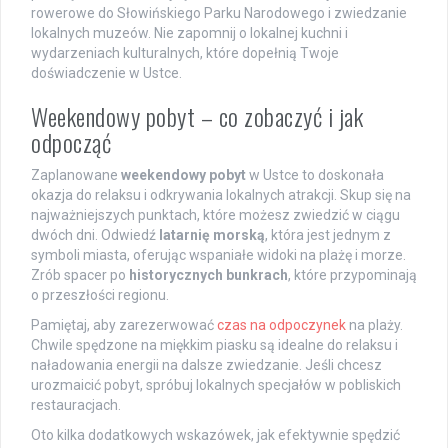
rowerowe do Słowińskiego Parku Narodowego i zwiedzanie
lokalnych muzeów. Nie zapomnij o lokalnej kuchni i
wydarzeniach kulturalnych, które dopełnią Twoje
doświadczenie w Ustce.
Weekendowy pobyt – co zobaczyć i jak
odpocząć
Zaplanowane
weekendowy pobyt
w Ustce to doskonała
okazja do relaksu i odkrywania lokalnych atrakcji. Skup się na
najważniejszych punktach, które możesz zwiedzić w ciągu
dwóch dni. Odwiedź
latarnię morską
, która jest jednym z
symboli miasta, oferując wspaniałe widoki na plażę i morze.
Zrób spacer po
historycznych bunkrach
, które przypominają
o przeszłości regionu.
Pamiętaj, aby zarezerwować
czas na odpoczynek
na plaży.
Chwile spędzone na miękkim piasku są idealne do relaksu i
naładowania energii na dalsze zwiedzanie. Jeśli chcesz
urozmaicić pobyt, spróbuj lokalnych specjałów w pobliskich
restauracjach.
Oto kilka dodatkowych wskazówek, jak efektywnie spędzić