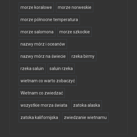
morze koralowe
morze norweskie
morze północne temperatura
morze salomona
morze szkockie
nazwy mórz i oceanów
nazwy mórz na świecie
rzeka birmy
rzeka saluin
saluin rzeka
wietnam co warto zobaczyć
Wietnam co zwiedzać
wszystkie morza świata
zatoka alaska
zatoka kalifornijska
zwiedzanie wietnamu