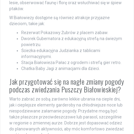
lesie, obserwować faunę i florę oraz wsłuchiwać się w śpiew
ptaków.
W Białowieży dostępne są również atrakcje przyjazne
dzieciom, takie jak:
Rezerwat Pokazowy Żubrów z placem zabaw.
Dworek Gubernatora z edukacyjną strefą na świeżym
powietrzu.
Ścieżka edukacyjna Judzianka z tablicami
informacyjnymi.
Stacja Białowieża Pałac z ogrodem i strefą gier retro.
Chatka Baby Jagi z animacjami dla dzieci.
Jak przygotować się na nagłe zmiany pogody
podczas zwiedzania Puszczy Białowieskiej?
Warto zabrać ze sobą zarówno lekkie ubrania na ciepłe dni,
jak i cieplejsze elementy garderoby na chłodniejsze noce lub
niespodziewane załamanie pogody. Przydatne mogą być
także płaszcze przeciwdeszczowe lub parasol, szczególnie
w regionie o zmiennej aurze. Dobrze jest dopasować odzież
do planowanych aktywności, aby móc komfortowo zwiedzać