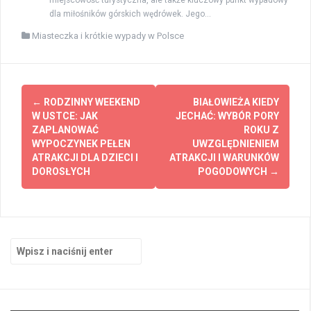
dla miłośników górskich wędrówek. Jego...
Miasteczka i krótkie wypady w Polsce
Zobacz
←
RODZINNY WEEKEND
BIAŁOWIEŻA KIEDY
wpisy
W USTCE: JAK
JECHAĆ: WYBÓR PORY
ZAPLANOWAĆ
ROKU Z
WYPOCZYNEK PEŁEN
UWZGLĘDNIENIEM
ATRAKCJI DLA DZIECI I
ATRAKCJI I WARUNKÓW
DOROSŁYCH
POGODOWYCH
→
Szukaj: