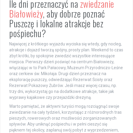
Ile dni przeznaczyć na
zwiedzanie
Białowieży
, aby dobrze poznać
Puszczę i lokalne atrakcje bez
pośpiechu?
Najwięcej z krótkiego wyjazdu wyciska się wtedy, gdy nocleg,
atrakcje i dojazd tworzą spójny, prosty plan. Weekend to czas
zbyt krótki, by spokojnie zwiedzić wszystkie interesujące
miejsca. Pierwszy dzień poświęć na centrum Białowieży,
włączając w to Park Pałacowy, Muzeum Przyrodniczo-Leśne
oraz cerkiew św. Mikołaja. Drugi dzień przeznacz na
eksplorację puszczy, odwiedzając Rezerwat Ścisły oraz
Rezerwat Pokazowy Żubrów. Jeśli masz więcej czasu, np.
trzy dni, wykorzystaj go na dodatkowe atrakcje, takie jak
wyprawy kajakowe czy przejażdżki drezyną.
Warto pamiętać, że aktywni turyści mogą rozciągnąć swoje
zwiedzanie na cały tydzień, korzystając z różnorodnych tras
pieszych, rowerowych oraz możliwości zorganizowanych
spływów. Aby uniknąć pośpiechu i w pełni cieszyć się
pięknem tej okolicy, zaplanuj swój pobyt z wyprzedzeniem,