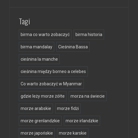
Tagi
birma co warto zobaczyć
birma historia
birma mandalay
Cieśnina Bassa
cieśnina la manche
cieśnina między borneo a celebes
Co warto zobaczyć w Myanmar
gdzie leży morze żółte
morza na świecie
morze arabskie
morze fidżi
morze grenlandzkie
morze irlandzkie
morze japońskie
morze karskie