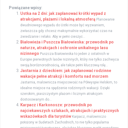
Powiązane wpisy:
Ustka na 2 dni: jak zaplanować krótki wypad z
atrakcjami, plażami i lokalną atmosferą
Planowanie
dwudniowego wypadu do Ustki może być wyzwaniem,
zwłaszcza gdy chcesz maksymalnie wykorzystać czas na
zwiedzanie i relaks. Aby w pełni cieszyć...
Białowieża i Puszcza Białowieska: przewodnik po
naturze, atrakcjach i ochronie unikalnego lasu
nizinnego
Puszcza Białowieska to jeden z ostatnich w
Europie pierwotnych lasów nizinnych, który nie tylko zachwyca
swoją bioróżnorodnością, ale także pełni kluczową rolę...
Jastarnia z dzieckiem: jak zaplanować rodzinne
wakacje pełne atrakcji i komfortu nad morzem
Jastarnia, malownicza miejscowość na Półwyspie Helskim, to
idealne miejsce na spędzenie rodzinnych wakacji. Dzięki
szerokim, piaszczystym plażom i licznym atrakcjom
dostosowanym do...
Karpacz i Karkonosze: przewodnik po
najciekawszych szlakach, atrakcjach i praktycznych
wskazówkach dla turystów
Karpacz, malowniczo
położony w Sudetach Zachodnich, to nie tylko popularna
miejscowość turystyczna, ale także kluczowy punkt wypadowy