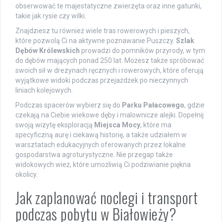
obserwować te majestatyczne zwierzęta oraz inne gatunki,
takie jak rysie czy wilki.
Znajdziesz tu również wiele tras rowerowych i pieszych,
które pozwolą Ci na aktywne poznawanie Puszczy.
Szlak
Dębów Królewskich
prowadzi do pomników przyrody, w tym
do dębów mających ponad 250 lat. Możesz także spróbować
swoich sił w drezynach ręcznych i rowerowych, które oferują
wyjątkowe widoki podczas przejażdżek po nieczynnych
liniach kolejowych.
Podczas spacerów wybierz się do
Parku Pałacowego
, gdzie
czekają na Ciebie wiekowe dęby i malownicze alejki. Dopełnij
swoją wizytę eksploracją
Miejsca Mocy
, które ma
specyficzną aurę i ciekawą historię, a także udziałem w
warsztatach edukacyjnych oferowanych przez lokalne
gospodarstwa agroturystyczne. Nie przegap także
widokowych wież, które umożliwią Ci podziwianie piękna
okolicy.
Jak zaplanować noclegi i transport
podczas pobytu w Białowieży?