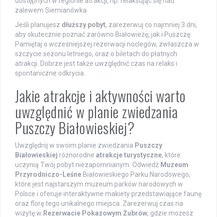
dostępnych w regionie atrakcji, np. relaksując się nad
zalewem Siemianówka.
Jeśli planujesz
dłuższy pobyt
, zarezerwuj co najmniej 3 dni,
aby skutecznie poznać zarówno Białowieżę, jak i Puszczę.
Pamiętaj o wcześniejszej rezerwacji noclegów, zwłaszcza w
szczycie sezonu letniego, oraz o biletach do płatnych
atrakcji. Dobrze jest także uwzględnić czas na relaks i
spontaniczne odkrycia.
Jakie atrakcje i aktywności warto
uwzględnić w planie zwiedzania
Puszczy Białowieskiej?
Uwzględnij w swoim planie zwiedzania
Puszczy
Białowieskiej
różnorodne
atrakcje turystyczne
, które
uczynią Twój pobyt niezapomnianym. Odwiedź
Muzeum
Przyrodniczo-Leśne
Białowieskiego Parku Narodowego,
które jest najstarszym muzeum parków narodowych w
Polsce i oferuje interaktywne makiety przedstawiające faunę
oraz florę tego unikalnego miejsca. Zarezerwuj czas na
wizytę w
Rezerwacie Pokazowym Żubrów
, gdzie możesz