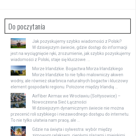
Do poczytania
Jak pozyskujemy szybko wiadomości z Polski?
W dzisiejszym świecie, gdzie dostęp do informacji
jest na wyciągnięcie ręki, zrozumienie, jak szybko pozyskujemy
wiadomości z Polski, staje się kluczowe. …
Morze Irlandzkie. Bogactwa Morza Irlandzkiego
Morze Irlandzkie to nie tylko malowniczy akwen
wodny, ale również skarbnica naturalnych bogactw i kluczowy
element gospodarki regionu. Położone między Irlandią …
AirFiber Airmax we Wrocławiu (Sołtysowice) –
Nowoczesna Sieć Łączności
W dzisiejszym dynamicznym świecie nie można
przecenić roli szybkiego i niezawodnego dostępu do internetu.
To nie tylko ułatwia nam pracę, ale …
Gdzie na święta i sylwestra: wybór między
zimowym relaksem, ciepłymi plażami i miejskimi