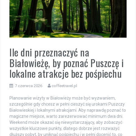
Ile dni przeznaczyć na
Białowieżę, by poznać Puszczę i
lokalne atrakcje bez pośpiechu
7 czerwca 2026
coffeetravel.pl
Planowanie wizyty w Białowieży może być wyzwaniem,
szczególnie gdy chcesz w pełni cieszyć się urokami Puszczy
Białowieskiej i lokalnymi atrakcjami. Aby naprawdę poznać to
magiczne miejsce, warto zarezerwować minimum dwa dni.
Weekend może okazać się niewystarczający, aby zobaczyć
wszystkie kluczowe punkty, dlatego dobrze jest rozważyć
dłuższy pobyt, by uniknąć pośpiechu i w pełni docenić to, co