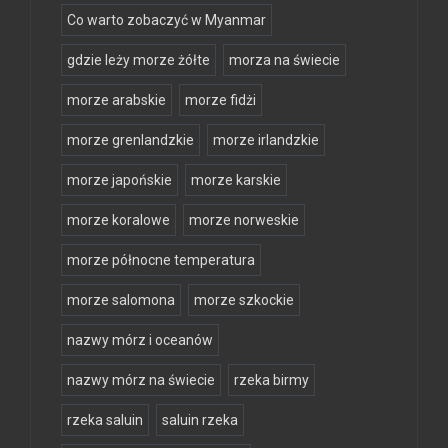
Co warto zobaczyć w Myanmar
gdzie leży morze żółte
morza na świecie
morze arabskie
morze fidżi
morze grenlandzkie
morze irlandzkie
morze japońskie
morze karskie
morze koralowe
morze norweskie
morze północne temperatura
morze salomona
morze szkockie
nazwy mórz i oceanów
nazwy mórz na świecie
rzeka birmy
rzeka saluin
saluin rzeka