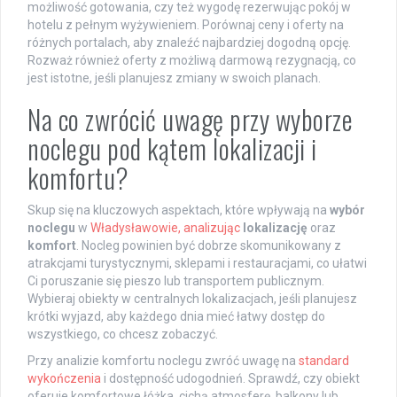
możliwość gotowania, czy też wygodę rezerwując pokój w
hotelu z pełnym wyżywieniem. Porównaj ceny i oferty na
różnych portalach, aby znaleźć najbardziej dogodną opcję.
Rozważ również oferty z możliwą darmową rezygnacją, co
jest istotne, jeśli planujesz zmiany w swoich planach.
Na co zwrócić uwagę przy wyborze
noclegu pod kątem lokalizacji i
komfortu?
Skup się na kluczowych aspektach, które wpływają na
wybór
noclegu
w
Władysławowie, analizując
lokalizację
oraz
komfort
. Nocleg powinien być dobrze skomunikowany z
atrakcjami turystycznymi, sklepami i restauracjami, co ułatwi
Ci poruszanie się pieszo lub transportem publicznym.
Wybieraj obiekty w centralnych lokalizacjach, jeśli planujesz
krótki wyjazd, aby każdego dnia mieć łatwy dostęp do
wszystkiego, co chcesz zobaczyć.
Przy analizie komfortu noclegu zwróć uwagę na
standard
wykończenia
i dostępność udogodnień. Sprawdź, czy obiekt
oferuje komfortowe łóżka, cichą atmosferę, balkony lub