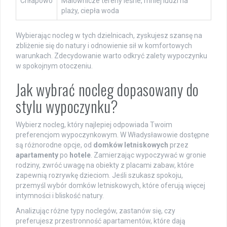
Chłapowo
Malownicze tereny leśne, mniej ludzi na
plaży, ciepła woda
Wybierając nocleg w tych dzielnicach, zyskujesz szansę na
zbliżenie się do natury i odnowienie sił w komfortowych
warunkach. Zdecydowanie warto odkryć zalety wypoczynku
w spokojnym otoczeniu.
Jak wybrać nocleg dopasowany do
stylu wypoczynku?
Wybierz nocleg, który najlepiej odpowiada Twoim
preferencjom wypoczynkowym. W Władysławowie dostępne
są różnorodne opcje, od
domków letniskowych
przez
apartamenty
po
hotele
. Zamierzając wypoczywać w gronie
rodziny, zwróć uwagę na obiekty z placami zabaw, które
zapewnią rozrywkę dzieciom. Jeśli szukasz spokoju,
przemyśl wybór domków letniskowych, które oferują więcej
intymności i bliskość natury.
Analizując różne typy noclegów, zastanów się, czy
preferujesz przestronność apartamentów, które dają