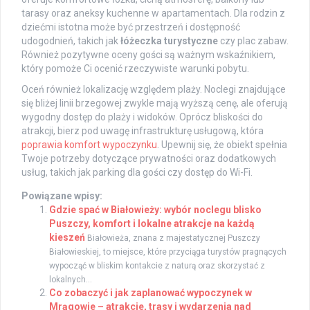
tarasy oraz aneksy kuchenne w apartamentach. Dla rodzin z
dziećmi istotna może być przestrzeń i dostępność
udogodnień, takich jak
łóżeczka turystyczne
czy plac zabaw.
Również pozytywne oceny gości są ważnym wskaźnikiem,
który pomoże Ci ocenić rzeczywiste warunki pobytu.
Oceń również lokalizację względem plaży. Noclegi znajdujące
się bliżej linii brzegowej zwykle mają wyższą cenę, ale oferują
wygodny dostęp do plaży i widoków. Oprócz bliskości do
atrakcji, bierz pod uwagę infrastrukturę usługową, która
poprawia komfort wypoczynku
. Upewnij się, że obiekt spełnia
Twoje potrzeby dotyczące prywatności oraz dodatkowych
usług, takich jak parking dla gości czy dostęp do Wi-Fi.
Powiązane wpisy:
Gdzie spać w Białowieży: wybór noclegu blisko
Puszczy, komfort i lokalne atrakcje na każdą
kieszeń
Białowieża, znana z majestatycznej Puszczy
Białowieskiej, to miejsce, które przyciąga turystów pragnących
wypocząć w bliskim kontakcie z naturą oraz skorzystać z
lokalnych...
Co zobaczyć i jak zaplanować wypoczynek w
Mrągowie – atrakcje, trasy i wydarzenia nad