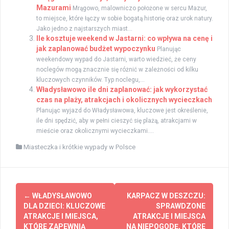
Mazurami
Mrągowo, malowniczo położone w sercu Mazur,
to miejsce, które łączy w sobie bogatą historię oraz urok natury.
Jako jedno z najstarszych miast...
Ile kosztuje weekend w Jastarni: co wpływa na cenę i
jak zaplanować budżet wypoczynku
Planując
weekendowy wypad do Jastarni, warto wiedzieć, że ceny
noclegów mogą znacznie się różnić w zależności od kilku
kluczowych czynników. Typ noclegu,...
Władysławowo ile dni zaplanować: jak wykorzystać
czas na plaży, atrakcjach i okolicznych wycieczkach
Planując wyjazd do Władysławowa, kluczowe jest określenie,
ile dni spędzić, aby w pełni cieszyć się plażą, atrakcjami w
mieście oraz okolicznymi wycieczkami....
Miasteczka i krótkie wypady w Polsce
Zobacz
←
WŁADYSŁAWOWO
KARPACZ W DESZCZU:
wpisy
DLA DZIECI: KLUCZOWE
SPRAWDZONE
ATRAKCJE I MIEJSCA,
ATRAKCJE I MIEJSCA
KTÓRE ZAPEWNIĄ
NA NIEPOGODĘ, KTÓRE