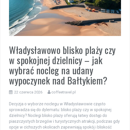
Władysławowo blisko plaży czy
w spokojnej dzielnicy – jak
wybrać nocleg na udany
wypoczynek nad Bałtykiem?
22 czerwca 2026
coffeetravel.pl
Decyzja o wyborze noclegu w Władysławowie często
sprowadza się do dylematu: blisko plaży czy w spokojnej
dzielnicy? Noclegi blisko plaży oferują łatwy dostęp do
piaszczystych brzegów i turystycznych atrakcji, podczas gdy
opcje w cichszych okolicach zapewniają spokój i bliskość