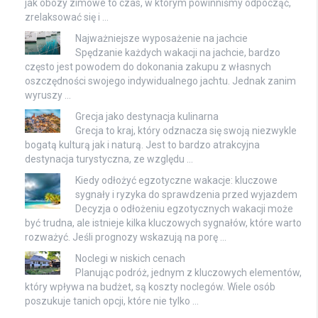
jak obozy zimowe to czas, w którym powinniśmy odpocząć,
zrelaksować się i …
Najważniejsze wyposażenie na jachcie
Spędzanie każdych wakacji na jachcie, bardzo
często jest powodem do dokonania zakupu z własnych
oszczędności swojego indywidualnego jachtu. Jednak zanim
wyruszy …
Grecja jako destynacja kulinarna
Grecja to kraj, który odznacza się swoją niezwykle
bogatą kulturą jak i naturą. Jest to bardzo atrakcyjna
destynacja turystyczna, ze względu …
Kiedy odłożyć egzotyczne wakacje: kluczowe
sygnały i ryzyka do sprawdzenia przed wyjazdem
Decyzja o odłożeniu egzotycznych wakacji może
być trudna, ale istnieje kilka kluczowych sygnałów, które warto
rozważyć. Jeśli prognozy wskazują na porę …
Noclegi w niskich cenach
Planując podróż, jednym z kluczowych elementów,
który wpływa na budżet, są koszty noclegów. Wiele osób
poszukuje tanich opcji, które nie tylko …