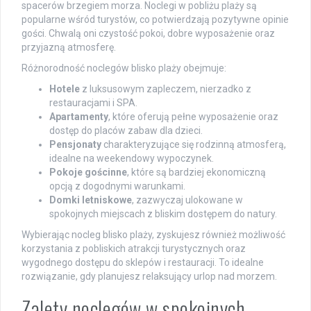
spacerów brzegiem morza. Noclegi w pobliżu plaży są
popularne wśród turystów, co potwierdzają pozytywne opinie
gości. Chwalą oni czystość pokoi, dobre wyposażenie oraz
przyjazną atmosferę.
Różnorodność noclegów blisko plaży obejmuje:
Hotele
z luksusowym zapleczem, nierzadko z
restauracjami i SPA.
Apartamenty
, które oferują pełne wyposażenie oraz
dostęp do placów zabaw dla dzieci.
Pensjonaty
charakteryzujące się rodzinną atmosferą,
idealne na weekendowy wypoczynek.
Pokoje gościnne
, które są bardziej ekonomiczną
opcją z dogodnymi warunkami.
Domki letniskowe
, zazwyczaj ulokowane w
spokojnych miejscach z bliskim dostępem do natury.
Wybierając nocleg blisko plaży, zyskujesz również możliwość
korzystania z pobliskich atrakcji turystycznych oraz
wygodnego dostępu do sklepów i restauracji. To idealne
rozwiązanie, gdy planujesz relaksujący urlop nad morzem.
Zalety noclegów w spokojnych