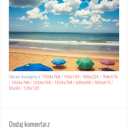
Obraz dostępny z:
1024x768
/
150x150
/
300x225
/
768x576
/
1024x768
/
1024x768
/
1024x768
/
600x400
/
820x615
/
50x50
/
120x120
Dodaj komentarz