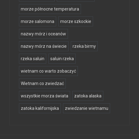
morze północne temperatura
morze salomona
morze szkockie
nazwy mórz i oceanów
nazwy mórz na świecie
rzeka birmy
rzeka saluin
saluin rzeka
wietnam co warto zobaczyć
Wietnam co zwiedzać
wszystkie morza świata
zatoka alaska
zatoka kalifornijska
zwiedzanie wietnamu