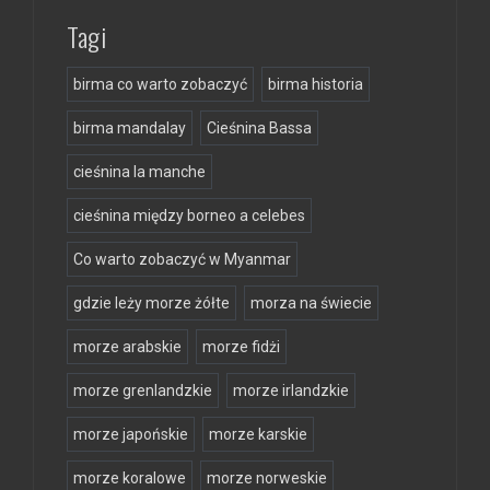
Tagi
birma co warto zobaczyć
birma historia
birma mandalay
Cieśnina Bassa
cieśnina la manche
cieśnina między borneo a celebes
Co warto zobaczyć w Myanmar
gdzie leży morze żółte
morza na świecie
morze arabskie
morze fidżi
morze grenlandzkie
morze irlandzkie
morze japońskie
morze karskie
morze koralowe
morze norweskie