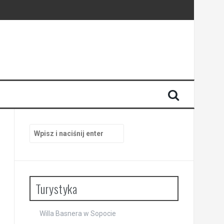
i
Szukaj:
Turystyka
Willa Basnera w Sopocie