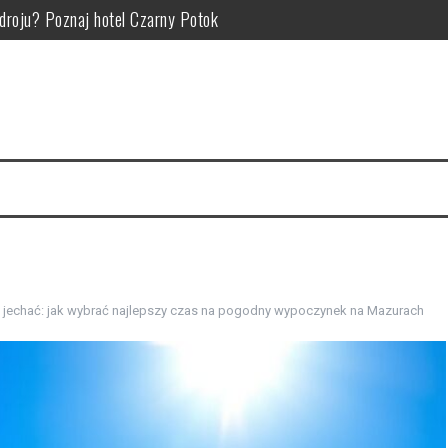
Zdroju? Poznaj hotel Czarny Potok
zym polega, kiedy pomaga i jak go wykonywać w ramach rehabilitacj
atrakcje i pomysły na rodzinne wyprawy w góry
okojnej okolicy – jak wybrać nocleg pod kątem atrakcji i relaksu?
ie: od czego zależy cena noclegów i atrakcji turystycznych
aplanować atrakcje i wypoczynek dla każdego pokolenia
jechać: jak wybrać najlepszy czas na pogodny wypoczynek na Mazurach