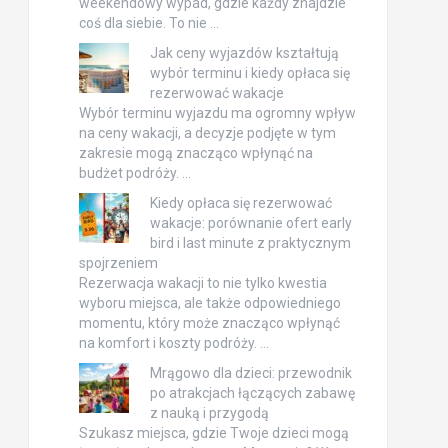
weekendowy wypad, gdzie każdy znajdzie
coś dla siebie. To nie …
Jak ceny wyjazdów kształtują
wybór terminu i kiedy opłaca się
rezerwować wakacje
Wybór terminu wyjazdu ma ogromny wpływ
na ceny wakacji, a decyzje podjęte w tym
zakresie mogą znacząco wpłynąć na
budżet podróży. …
Kiedy opłaca się rezerwować
wakacje: porównanie ofert early
bird i last minute z praktycznym
spojrzeniem
Rezerwacja wakacji to nie tylko kwestia
wyboru miejsca, ale także odpowiedniego
momentu, który może znacząco wpłynąć
na komfort i koszty podróży. …
Mrągowo dla dzieci: przewodnik
po atrakcjach łączących zabawę
z nauką i przygodą
Szukasz miejsca, gdzie Twoje dzieci mogą