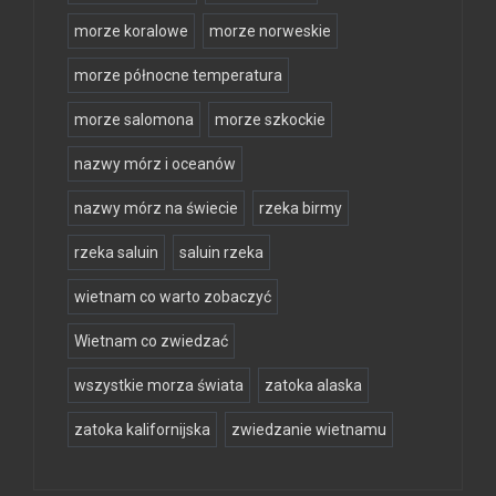
morze koralowe
morze norweskie
morze północne temperatura
morze salomona
morze szkockie
nazwy mórz i oceanów
nazwy mórz na świecie
rzeka birmy
rzeka saluin
saluin rzeka
wietnam co warto zobaczyć
Wietnam co zwiedzać
wszystkie morza świata
zatoka alaska
zatoka kalifornijska
zwiedzanie wietnamu