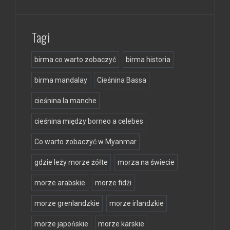
Tagi
birma co warto zobaczyć
birma historia
birma mandalay
Cieśnina Bassa
cieśnina la manche
cieśnina między borneo a celebes
Co warto zobaczyć w Myanmar
gdzie leży morze żółte
morza na świecie
morze arabskie
morze fidżi
morze grenlandzkie
morze irlandzkie
morze japońskie
morze karskie