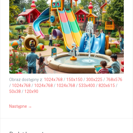
Obraz dostępny z:
1024x768
/
150x150
/
300x225
/
768x576
/
1024x768
/
1024x768
/
1024x768
/
533x400
/
820x615
/
50x38
/
120x90
Następne →