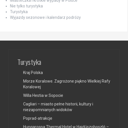
Miasteczka i krótkie wypady w Polsce
Nie tylko turystyka
Turystyka
Wyjazdy sezonowe i kalendarz podróży
Turystyka
Kraj Polska
Morze Koralowe. Zagrożone piękno Wielkiej Rafy
Koralowej
Willa Hestia w Sopocie
Cagliari – miasto pełne historii, kultury i
niezapomnianych widoków
Poprad-atrakcje
Hungarospa Thermal Hotel w Hajdúszoboszló –