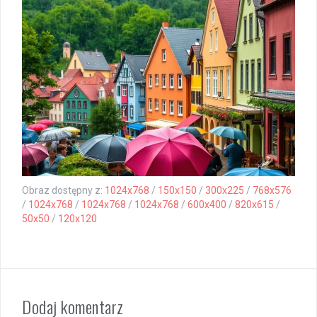
Obraz dostępny z:
1024x768
/
150x150
/
300x225
/
768x576
/
1024x768
/
1024x768
/
1024x768
/
600x400
/
820x615
/
50x50
/
120x120
Dodaj komentarz