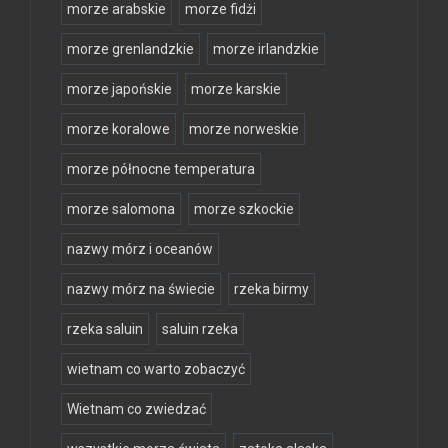
morze arabskie
morze fidżi
morze grenlandzkie
morze irlandzkie
morze japońskie
morze karskie
morze koralowe
morze norweskie
morze północne temperatura
morze salomona
morze szkockie
nazwy mórz i oceanów
nazwy mórz na świecie
rzeka birmy
rzeka saluin
saluin rzeka
wietnam co warto zobaczyć
Wietnam co zwiedzać